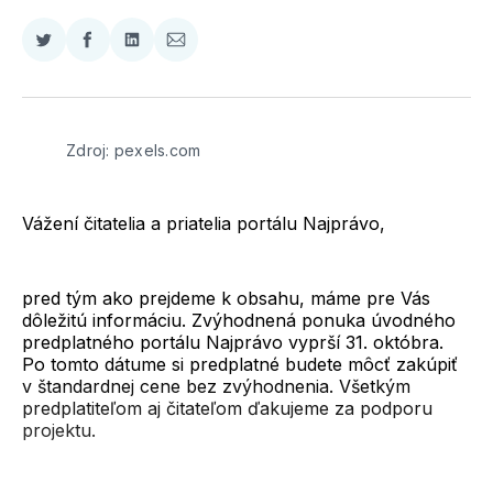
Zdieľať
Zdieľať
Zdieľať
Zdieľať
na
na
na
cez
Twitter
Facebooku
LinkedIne
E-
Mail
Zdroj: pexels.com
Vážení čitatelia a priatelia portálu Najprávo,
pred tým ako prejdeme k obsahu, máme pre Vás
dôležitú informáciu. Zvýhodnená ponuka úvodného
predplatného portálu Najprávo vyprší 31. októbra.
Po tomto dátume si predplatné budete môcť zakúpiť
v štandardnej cene bez zvýhodnenia. Všetkým
predplatiteľom aj čitateľom ďakujeme za podporu
projektu.