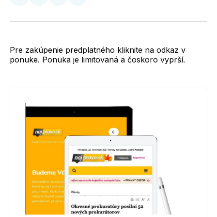
Zdieľať
Zdieľať
Zdieľať
Zdieľať
na
na
na
cez
Twitter
Facebooku
LinkedIne
E-
Mail
Pre zakúpenie predplatného kliknite na odkaz v
ponuke. Ponuka je limitovaná a čoskoro vyprší.