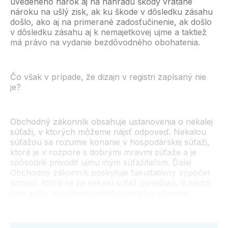
uvedeného nárok aj na náhradu škody vrátane
nároku na ušlý zisk, ak ku škode v dôsledku zásahu
došlo, ako aj na primerané zadosťučinenie, ak došlo
v dôsledku zásahu aj k nemajetkovej ujme a taktiež
má právo na vydanie bezdôvodného obohatenia.
Čo však v prípade, že dizajn v registri zapísaný nie
je?
Obchodný zákonník obsahuje ustanovenia o nekalej
súťaži, v ktorých môžeme nájsť odpoveď. Nekalou
súťažou sa rozumie konanie v hospodárskej súťaži,
ktoré je v rozpore s dobrými mravmi súťaže a je
spôsobilé privodiť ujmu iným súťažiteľom. Ďalej
Obchodný zákonník poskytuje fakultatívny výpočet
konaní, ktoré sa za nekalú súťaž považujú, a medzi
nimi aj tzv. vyvolanie nebezpečenstva zámeny.