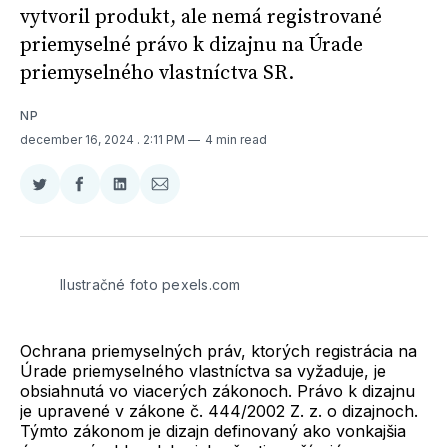
vytvoril produkt, ale nemá registrované
priemyselné právo k dizajnu na Úrade
priemyselného vlastníctva SR.
NP
december 16, 2024
. 2:11 PM
4 min read
Zdieľať
Zdieľať
Zdieľať
Zdieľať
na
na
na
cez
Twitter
Facebooku
LinkedIne
E-
Mail
Ilustračné foto pexels.com
Ochrana priemyselných práv, ktorých registrácia na
Úrade priemyselného vlastníctva sa vyžaduje, je
obsiahnutá vo viacerých zákonoch. Právo k dizajnu
je upravené v zákone č. 444/2002 Z. z. o dizajnoch.
Týmto zákonom je dizajn definovaný ako vonkajšia