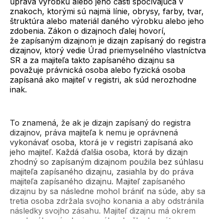
úprava výrobku alebo jeho časti spočívajúca v
znakoch, ktorými sú najmä línie, obrysy, farby, tvar,
štruktúra alebo materiál daného výrobku alebo jeho
zdobenia. Zákon o dizajnoch ďalej hovorí,
že zapísaným dizajnom je dizajn zapísaný do registra
dizajnov, ktorý vedie Úrad priemyselného vlastníctva
SR a za majiteľa takto zapísaného dizajnu sa
považuje právnická osoba alebo fyzická osoba
zapísaná ako majiteľ v registri, ak súd nerozhodne
inak.
To znamená, že ak je dizajn zapísaný do registra
dizajnov, práva majiteľa k nemu je oprávnená
vykonávať osoba, ktorá je v registri zapísaná ako
jeho majiteľ. Každá ďalšia osoba, ktorá by dizajn
zhodný so zapísaným dizajnom použila bez súhlasu
majiteľa zapísaného dizajnu, zasiahla by do práva
majiteľa zapísaného dizajnu. Majiteľ zapísaného
dizajnu by sa následne mohol brániť na súde, aby sa
tretia osoba zdržala svojho konania a aby odstránila
následky svojho zásahu. Majiteľ dizajnu má okrem