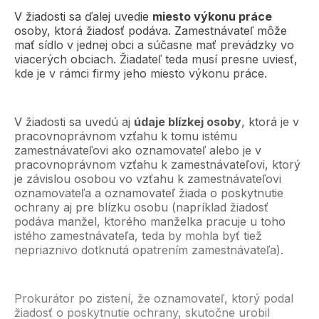
V žiadosti sa ďalej uvedie
miesto výkonu práce
osoby, ktorá žiadosť podáva. Zamestnávateľ môže
mať sídlo v jednej obci a súčasne mať prevádzky vo
viacerých obciach. Žiadateľ teda musí presne uviesť,
kde je v rámci firmy jeho miesto výkonu práce.
V žiadosti sa uvedú aj
údaje blízkej osoby
, ktorá je v
pracovnoprávnom vzťahu k tomu istému
zamestnávateľovi ako oznamovateľ alebo je v
pracovnoprávnom vzťahu k zamestnávateľovi, ktorý
je závislou osobou vo vzťahu k zamestnávateľovi
oznamovateľa a oznamovateľ žiada o poskytnutie
ochrany aj pre blízku osobu (napríklad žiadosť
podáva manžel, ktorého manželka pracuje u toho
istého zamestnávateľa, teda by mohla byť tiež
nepriaznivo dotknutá opatrením zamestnávateľa).
Prokurátor po zistení, že oznamovateľ, ktorý podal
žiadosť o poskytnutie ochrany, skutočne urobil