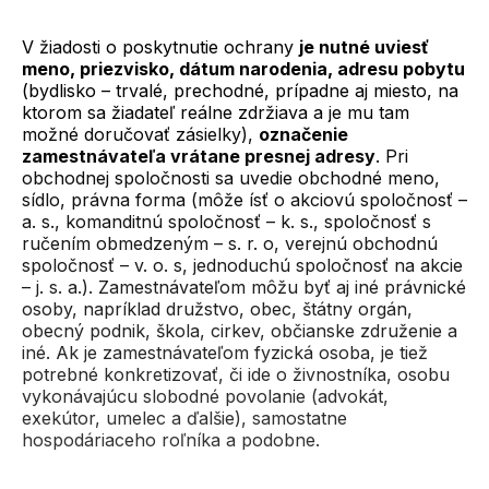
V žiadosti o poskytnutie ochrany
je nutné uviesť
meno, priezvisko, dátum narodenia, adresu pobytu
(bydlisko – trvalé, prechodné, prípadne aj miesto, na
ktorom sa žiadateľ reálne zdržiava a je mu tam
možné doručovať zásielky),
označenie
zamestnávateľa vrátane presnej adresy
. Pri
obchodnej spoločnosti sa uvedie obchodné meno,
sídlo, právna forma (môže ísť o akciovú spoločnosť –
a. s., komanditnú spoločnosť – k. s., spoločnosť s
ručením obmedzeným – s. r. o, verejnú obchodnú
spoločnosť – v. o. s, jednoduchú spoločnosť na akcie
– j. s. a.). Zamestnávateľom môžu byť aj iné právnické
osoby, napríklad družstvo, obec, štátny orgán,
obecný podnik, škola, cirkev, občianske združenie a
iné. Ak je zamestnávateľom fyzická osoba, je tiež
potrebné konkretizovať, či ide o živnostníka, osobu
vykonávajúcu slobodné povolanie (advokát,
exekútor, umelec a ďalšie), samostatne
hospodáriaceho roľníka a podobne.