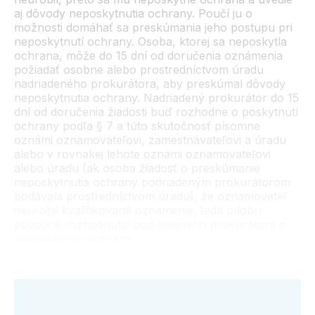
aj dôvody neposkytnutia ochrany. Poučí ju o
možnosti domáhať sa preskúmania jeho postupu pri
neposkytnutí ochrany. Osoba, ktorej sa neposkytla
ochrana, môže do 15 dní od doručenia oznámenia
požiadať osobne alebo prostredníctvom úradu
nadriadeného prokurátora, aby preskúmal dôvody
neposkytnutia ochrany. Nadriadený prokurátor do 15
dní od doručenia žiadosti buď rozhodne o poskytnutí
ochrany podľa § 7 a túto skutočnosť písomne
oznámi oznamovateľovi, zamestnávateľovi a úradu
alebo v rovnakej lehote oznámi oznamovateľovi
alebo úradu (ak osoba žiadosť o preskúmanie
neposkytnutia ochrany podriadeným prokurátorom
podávala prostredníctvom úradu), že oznamovateľ
neurobil kvalifikované oznámenie, teda odobrí
pôvodné rozhodnutie podriadeného prokurátora o
neposkytnutí ochrany.