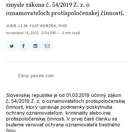
zmysle zákona č. 54/2019 Z. z. o
oznamovateľoch protispoločenskej činnosti.
JUDR. LL.M. FILIP KORČEK, PHD.
november 14, 2022
. 5:04 PM
4 min read
Zdieľať
Zdieľať
Zdieľať
Zdieľať
na
na
na
cez
Twitter
Facebooku
LinkedIne
E-
Mail
Zdroj: pexels.com
Slovenskej republike je od 01.03.2019 účinný zákon
č. 54/2019 Z. z. o oznamovateľoch protispoločenskej
činnosti, ktorý upravuje podmienky poskytnutia
ochrany oznamovateľom kriminality alebo inej
protispoločenskej činnosti. V prvej časti článku sa
budeme venovať ochrane oznamovateľa trestného
činu.