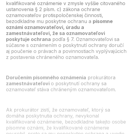
kvalifikované oznámenie v zmysle vyššie citovaného
ustanovenia § 2 písm. c) zákona ochrane
oznamovateľov protispoločenskej činnosti,
bezodkladne mu poskytne ochranu a
písomne
oznámi oznamovateľovi, úradu a
zamestnávateľovi, že sa oznamovateľovi
poskytuje ochrana
podľa § 7. Oznamovateľovi sa
súčasne s oznámením o poskytnutí ochrany doručí
aj poučenie o právach a povinnostiach vyplývajúcich
z postavenia chráneného oznamovateľa.
Doručením písomného oznámenia
prokurátora
zamestnávateľovi
o poskytnutí ochrany sa
oznamovateľ stáva chráneným oznamovateľom.
Ak prokurátor zistí, že oznamovateľ, ktorý sa
domáha poskytnutia ochrany, nevykonal
kvalifikované oznámenie, bezodkladne takejto osobe
písomne oznámi, že kvalifikované oznámenie
neurobil, preto sa mu neposkytne ochrana a uvedie