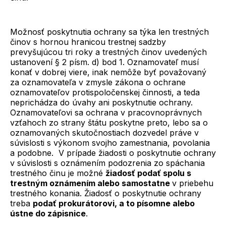
Možnosť poskytnutia ochrany sa týka len trestných
činov s hornou hranicou trestnej sadzby
prevyšujúcou tri roky a trestných činov uvedených
ustanovení § 2 písm. d) bod 1. Oznamovateľ musí
konať v dobrej viere, inak nemôže byť považovaný
za oznamovateľa v zmysle zákona o ochrane
oznamovateľov protispoločenskej činnosti, a teda
neprichádza do úvahy ani poskytnutie ochrany.
Oznamovateľovi sa ochrana v pracovnoprávnych
vzťahoch zo strany štátu poskytne preto, lebo sa o
oznamovaných skutočnostiach dozvedel práve v
súvislosti s výkonom svojho zamestnania, povolania
a podobne. V prípade žiadosti o poskytnutie ochrany
v súvislosti s oznámením podozrenia zo spáchania
trestného činu je možné
žiadosť podať spolu s
trestným oznámením alebo samostatne
v priebehu
trestného konania. Žiadosť o poskytnutie ochrany
treba
podať prokurátorovi, a to písomne alebo
ústne do zápisnice
.