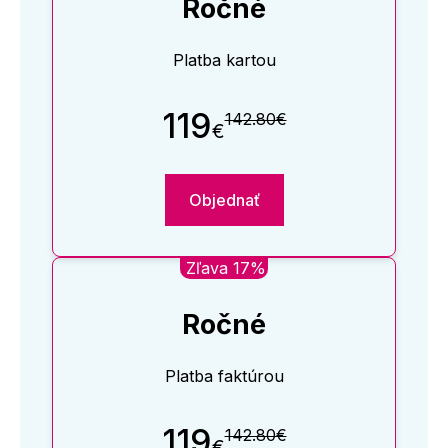
Ročné
Platba kartou
119
142.80€
€
Objednať
Zľava 17%
Ročné
Platba faktúrou
119
142.80€
€