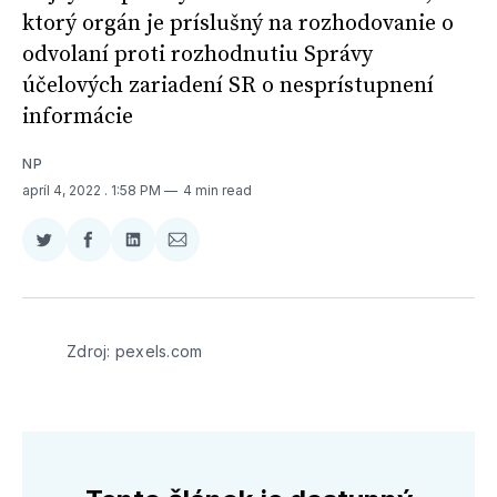
ktorý orgán je príslušný na rozhodovanie o
odvolaní proti rozhodnutiu Správy
účelových zariadení SR o nesprístupnení
informácie
NP
apríl 4, 2022
. 1:58 PM
4 min read
Zdieľať
Zdieľať
Zdieľať
Zdieľať
na
na
na
cez
Twitter
Facebooku
LinkedIne
E-
Mail
Zdroj: pexels.com