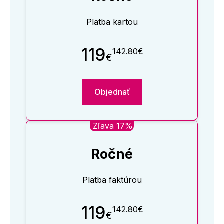
Platba kartou
119
142.80€
€
Objednať
Zľava 17%
Ročné
Platba faktúrou
119
142.80€
€