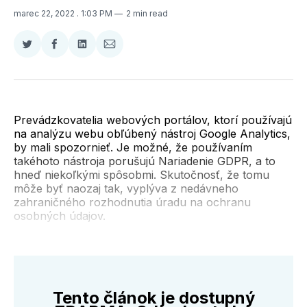
marec 22, 2022
. 1:03 PM
2 min read
Zdieľať
Zdieľať
Zdieľať
Zdieľať
na
na
na
cez
Twitter
Facebooku
LinkedIne
E-
Mail
Prevádzkovatelia webových portálov, ktorí používajú
na analýzu webu obľúbený nástroj Google Analytics,
by mali spozornieť. Je možné, že používaním
takéhoto nástroja porušujú Nariadenie GDPR, a to
hneď niekoľkými spôsobmi. Skutočnosť, že tomu
môže byť naozaj tak, vyplýva z nedávneho
zahraničného rozhodnutia úradu na ochranu
osobných údajov.
Tento článok je dostupný