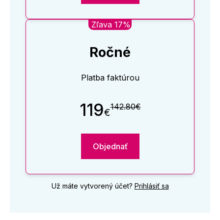
Zľava 17%
Ročné
Platba faktúrou
119
142.80€
€
Objednať
Už máte vytvorený účet?
Prihlásiť sa