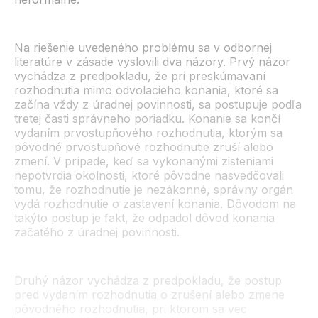
Na riešenie uvedeného problému sa v odbornej
literatúre v zásade vyslovili dva názory. Prvý názor
vychádza z predpokladu, že pri preskúmavaní
rozhodnutia mimo odvolacieho konania, ktoré sa
začína vždy z úradnej povinnosti, sa postupuje podľa
tretej časti správneho poriadku. Konanie sa končí
vydaním prvostupňového rozhodnutia, ktorým sa
pôvodné prvostupňové rozhodnutie zruší alebo
zmení. V prípade, keď sa vykonanými zisteniami
nepotvrdia okolnosti, ktoré pôvodne nasvedčovali
tomu, že rozhodnutie je nezákonné, správny orgán
vydá rozhodnutie o zastavení konania. Dôvodom na
takýto postup je fakt, že odpadol dôvod konania
začatého z úradnej povinnosti.
Druhý názor vychádza z predpokladu, že postup
pred vydaním rozhodnutia o zrušení alebo zmene
pôvodného rozhodnutia, pri ktorom sa vec