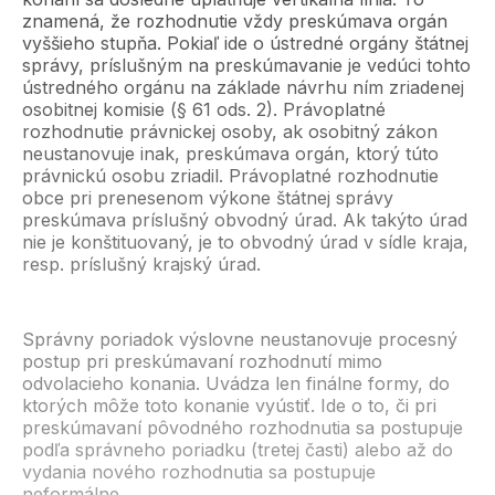
znamená, že rozhodnutie vždy preskúmava orgán
vyššieho stupňa. Pokiaľ ide o ústredné orgány štátnej
správy, príslušným na preskúmavanie je vedúci tohto
ústredného orgánu na základe návrhu ním zriadenej
osobitnej komisie (§ 61 ods. 2). Právoplatné
rozhodnutie právnickej osoby, ak osobitný zákon
neustanovuje inak, preskúmava orgán, ktorý túto
právnickú osobu zriadil. Právoplatné rozhodnutie
obce pri prenesenom výkone štátnej správy
preskúmava príslušný obvodný úrad. Ak takýto úrad
nie je konštituovaný, je to obvodný úrad v sídle kraja,
resp. príslušný krajský úrad.
Správny poriadok výslovne neustanovuje procesný
postup pri preskúmavaní rozhodnutí mimo
odvolacieho konania. Uvádza len finálne formy, do
ktorých môže toto konanie vyústiť. Ide o to, či pri
preskúmavaní pôvodného rozhodnutia sa postupuje
podľa správneho poriadku (tretej časti) alebo až do
vydania nového rozhodnutia sa postupuje
neformálne.