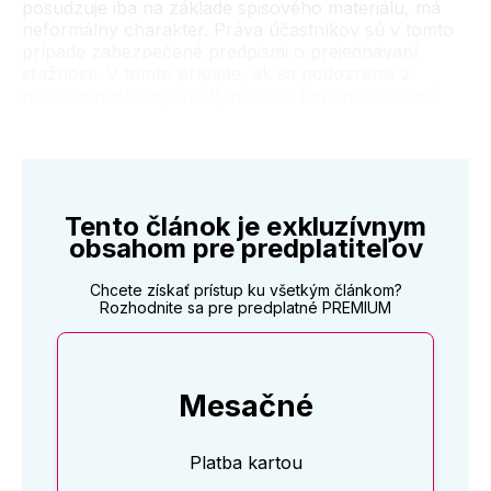
posudzuje iba na základe spisového materiálu, má
neformálny charakter. Práva účastníkov sú v tomto
prípade zabezpečené predpismi o prejednávaní
sťažnosti. V tomto prípade, ak sa podozrenie z
nezákonnosti nepotvrdí, netreba konanie zastaviť.
Tento článok je exkluzívnym
obsahom pre predplatiteľov
Chcete získať prístup ku všetkým článkom?
Rozhodnite sa pre predplatné PREMIUM
Mesačné
Platba kartou