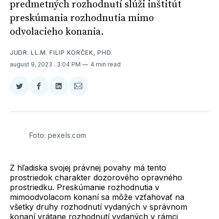
predmetných rozhodnutí slúži inštitút
preskúmania rozhodnutia mimo
odvolacieho konania.
JUDR. LL.M. FILIP KORČEK, PHD.
august 9, 2023
. 3:04 PM
4 min read
Zdieľať
Zdieľať
Zdieľať
Zdieľať
na
na
na
cez
Twitter
Facebooku
LinkedIne
E-
Mail
Foto: pexels.com
Z hľadiska svojej právnej povahy má tento
prostriedok charakter dozorového opravného
prostriedku. Preskúmanie rozhodnutia v
mimoodvolacom konaní sa môže vzťahovať na
všetky druhy rozhodnutí vydaných v správnom
konaní vrátane rozhodnutí vydaných v rámci