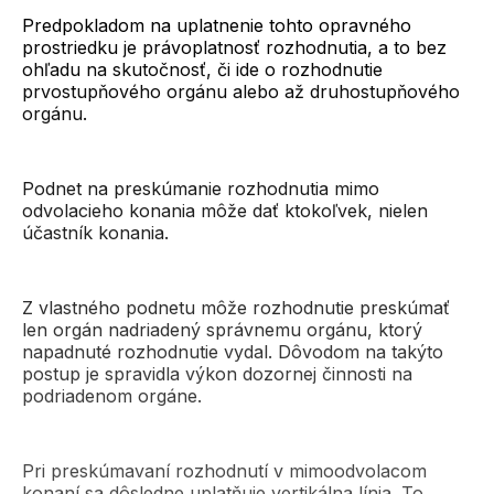
Predpokladom na uplatnenie tohto opravného
prostriedku je právoplatnosť rozhodnutia, a to bez
ohľadu na skutočnosť, či ide o rozhodnutie
prvostupňového orgánu alebo až druhostupňového
orgánu.
Podnet na preskúmanie rozhodnutia mimo
odvolacieho konania môže dať ktokoľvek, nielen
účastník konania.
Z vlastného podnetu môže rozhodnutie preskúmať
len orgán nadriadený správnemu orgánu, ktorý
napadnuté rozhodnutie vydal. Dôvodom na takýto
postup je spravidla výkon dozornej činnosti na
podriadenom orgáne.
Pri preskúmavaní rozhodnutí v mimoodvolacom
konaní sa dôsledne uplatňuje vertikálna línia. To