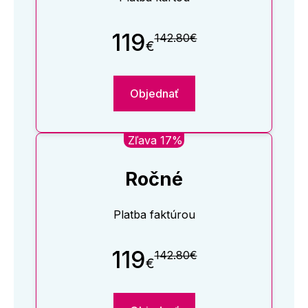
119
142.80€
€
Objednať
Zľava 17%
Ročné
Platba faktúrou
119
142.80€
€