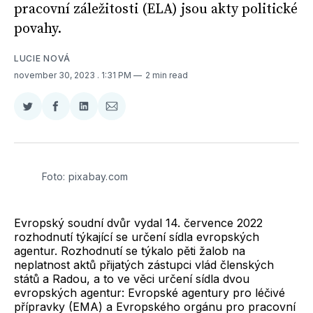
pracovní záležitosti (ELA) jsou akty politické
povahy.
LUCIE NOVÁ
november 30, 2023
. 1:31 PM
2 min read
Zdieľať
Zdieľať
Zdieľať
Zdieľať
na
na
na
cez
Twitter
Facebooku
LinkedIne
E-
Mail
Foto: pixabay.com
Evropský soudní dvůr vydal 14. července 2022
rozhodnutí týkající se určení sídla evropských
agentur. Rozhodnutí se týkalo pěti žalob na
neplatnost aktů přijatých zástupci vlád členských
států a Radou, a to ve věci určení sídla dvou
evropských agentur: Evropské agentury pro léčivé
přípravky (EMA) a Evropského orgánu pro pracovní