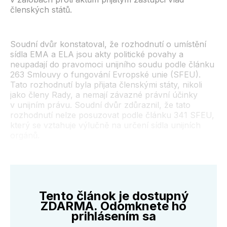
členských států.
Soudní dvůr konstatoval, že rozhodnutí o umístění
sídla EMA a ELA jsou akty politické povahy a
neupadají do pravomoci unijního soudu podle článku
263 Smlouvy o fungování Evropské unie (SFEU).
Tato rozhodnutí byla přijata členskými státy, nikoli
jako členy Rady, a nemají závazné právní účinky
v unijním právu. Soudní dvůr zdůraznil, že tato
rozhodnutí nelze posuzovat podle článku 341 SFEU,
který se vztahuje výlučně na určení sídla unijních
orgánů.
Tento článok je dostupný
ZDARMA. Odomknete ho
prihlásením sa