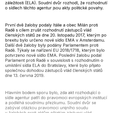
záležitosti (ELA). Soudní dvůr rozhodl, že rozhodnutí
o sídlech těchto agentur jsou akty politické povahy.
První dvě žaloby podaly Itálie a obec Milán proti
Radě s cílem zrušit rozhodnutí zástupců vlád
členských států ze dne 20. listopadu 2017, kterým po
brexitu bylo určeno nové sídlo EMA v Amsterdamu.
Další dvě žaloby byly podány Parlamentem proti
Radě. Týkaly se nařízení EU 2018/1718, kterým bylo
potvrzeno nové sídlo EMA. Poslední žalobu podal
Parlament proti Radě v souvislosti s rozhodnutím o
umístění sídla ELA do Bratislavy, které bylo přijato
společnou dohodou zástupců vlád členských států
dne 13. června 2019.
Hlavním bodem sporu bylo, zda akt rozhodující o
sídle agentur patří do pravomoci evropských institucí
a podléhá soudnímu přezkumu. Soudní dvůr se
zabýval otázkou pravomoci unijního soudu
v žalobách proti aktům přijatým zástupci vlád