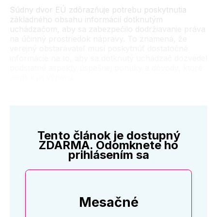
Súdny dvor EÚ zdôrazňuje potrebu poskytnutia
základného obsahu informácií dotknutým
uchádzačom, aby sa zabezpečilo dodržiavanie práva
na účinný prostriedok nápravy. To znamená, že
verejný obstarávateľ musí poskytnúť dostatočné
informácie na to, aby sa dotknutý uchádzač dozvedel
podstatné aspekty úspešnej ponuky a dôvody, ktoré
viedli k jej výberu.
Tento článok je dostupný
ZDARMA. Odomknete ho
prihlásením sa
Mesačné