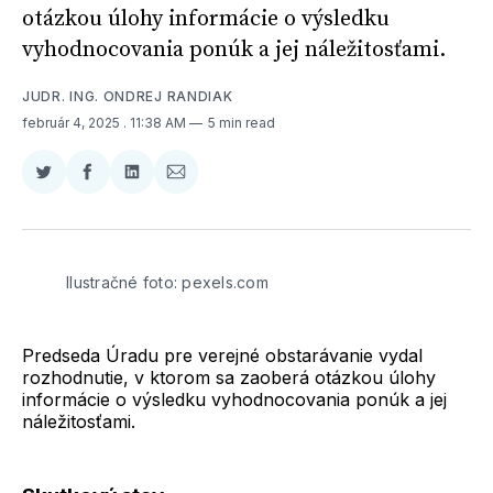
otázkou úlohy informácie o výsledku
vyhodnocovania ponúk a jej náležitosťami.
JUDR. ING. ONDREJ RANDIAK
február 4, 2025
. 11:38 AM
5 min read
Zdieľať
Zdieľať
Zdieľať
Zdieľať
na
na
na
cez
Twitter
Facebooku
LinkedIne
E-
Mail
Ilustračné foto: pexels.com
Predseda Úradu pre verejné obstarávanie vydal
rozhodnutie, v ktorom sa zaoberá otázkou úlohy
informácie o výsledku vyhodnocovania ponúk a jej
náležitosťami.