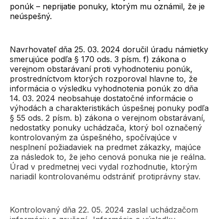
ponúk – neprijatie ponuky, ktorým mu oznámil, že je
neúspešný.
Navrhovateľ dňa 25. 03. 2024 doručil úradu námietky
smerujúce podľa § 170 ods. 3 písm. f) zákona o
verejnom obstarávaní proti vyhodnoteniu ponúk,
prostredníctvom ktorých rozporoval hlavne to, že
informácia o výsledku vyhodnotenia ponúk zo dňa
14. 03. 2024 neobsahuje dostatočné informácie o
výhodách a charakteristikách úspešnej ponuky podľa
§ 55 ods. 2 písm. b) zákona o verejnom obstarávaní,
nedostatky ponuky uchádzača, ktorý bol označený
kontrolovaným za úspešného, spočívajúce v
nesplnení požiadaviek na predmet zákazky, majúce
za následok to, že jeho cenová ponuka nie je reálna.
Úrad v predmetnej veci vydal rozhodnutie, ktorým
nariadil kontrolovanému odstrániť protiprávny stav.
Kontrolovaný dňa 22. 05. 2024 zaslal uchádzačom