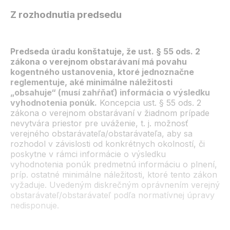
Z rozhodnutia predsedu
Predseda úradu konštatuje, že ust. § 55 ods. 2
zákona o verejnom obstarávaní má povahu
kogentného ustanovenia, ktoré jednoznačne
reglementuje, aké minimálne náležitosti
„obsahuje“ (musí zahŕňať) informácia o výsledku
vyhodnotenia ponúk.
Koncepcia ust. § 55 ods. 2
zákona o verejnom obstarávaní v žiadnom prípade
nevytvára priestor pre uváženie, t. j. možnosť
verejného obstarávateľa/obstarávateľa, aby sa
rozhodol v závislosti od konkrétnych okolností, či
poskytne v rámci informácie o výsledku
vyhodnotenia ponúk predmetnú informáciu o plnení,
príp. ostatné minimálne náležitosti, ktoré tento zákon
vyžaduje. Uvedeným diskrečným oprávnením verejný
obstarávateľ/obstarávateľ podľa normatívnej úpravy
nedisponuje.