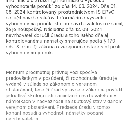
informáciu o zrušení „Informácie o výsledku
vyhodnotenia ponúk“ zo dňa 14. 03. 2024. Dňa 01.
08. 2024 kontrolovaný prostredníctvom IS EPVO
doručil navrhovateľovi Informáciu o výsledku
vyhodnotenia ponúk, ktorou navrhovateľovi oznámil,
že je neúspešný. Následne dňa 12. 08. 2024
navrhovateľ doručil úradu a toho istého dňa aj
kontrolovanému námietky smerujúce podľa § 170
ods. 3 písm. f) zákona o verejnom obstarávaní proti
vyhodnoteniu ponúk.
Meritum predmetnej právnej veci spočíva
predovšetkým v posúdení, či rozhodnutie úradu je
vydané v súlade so zákonom o verejnom
obstarávaní, teda či úrad správne a zákonne posúdil
jednotlivé skutočnosti namietané navrhovateľom v
námietkach v nadväznosti na skutkový stav v danom
verejnom obstarávaní. Predseda úradu v tomto
konaní posúdi a vyhodnotí námietky podané
navrhovateľom.