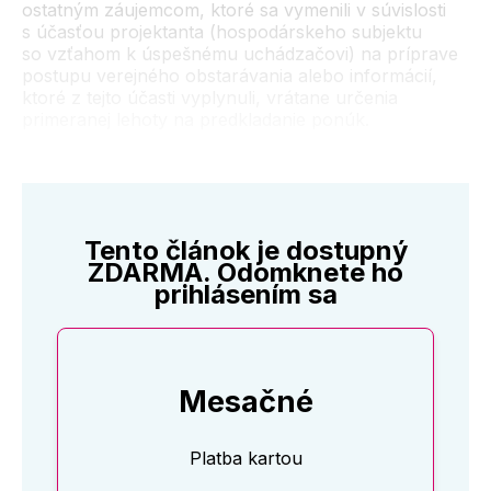
ostatným záujemcom, ktoré sa vymenili v súvislosti
s účasťou projektanta (hospodárskeho subjektu
so vzťahom k úspešnému uchádzačovi) na príprave
postupu verejného obstarávania alebo informácií,
ktoré z tejto účasti vyplynuli, vrátane určenia
primeranej lehoty na predkladanie ponúk.
Tento článok je dostupný
ZDARMA. Odomknete ho
prihlásením sa
Mesačné
Platba kartou