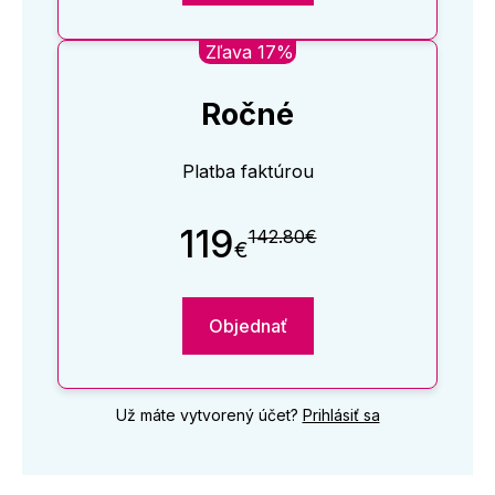
Zľava 17%
Ročné
Platba faktúrou
119
142.80€
€
Objednať
Už máte vytvorený účet?
Prihlásiť sa