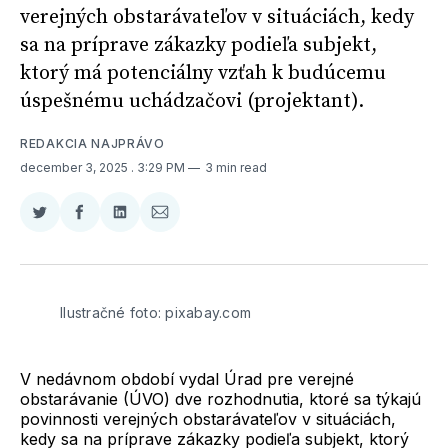
verejných obstarávateľov v situáciách, kedy
sa na príprave zákazky podieľa subjekt,
ktorý má potenciálny vzťah k budúcemu
úspešnému uchádzačovi (projektant).
REDAKCIA NAJPRÁVO
december 3, 2025
. 3:29 PM
3 min read
Zdieľať
Zdieľať
Zdieľať
Zdieľať
na
na
na
cez
Twitter
Facebooku
LinkedIne
E-
Mail
Ilustračné foto: pixabay.com
V nedávnom období vydal Úrad pre verejné
obstarávanie (ÚVO) dve rozhodnutia, ktoré sa týkajú
povinnosti verejných obstarávateľov v situáciách,
kedy sa na príprave zákazky podieľa subjekt, ktorý