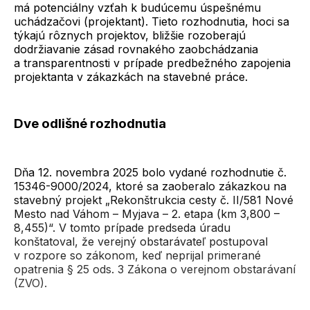
má potenciálny vzťah k budúcemu úspešnému
uchádzačovi (projektant). Tieto rozhodnutia, hoci sa
týkajú rôznych projektov, bližšie rozoberajú
dodržiavanie zásad rovnakého zaobchádzania
a transparentnosti v prípade predbežného zapojenia
projektanta v zákazkách na stavebné práce.
Dve odlišné rozhodnutia
Dňa 12. novembra 2025 bolo vydané rozhodnutie č.
15346-9000/2024, ktoré sa zaoberalo zákazkou na
stavebný projekt „Rekonštrukcia cesty č. II/581 Nové
Mesto nad Váhom – Myjava – 2. etapa (km 3,800 –
8,455)“. V tomto prípade predseda úradu
konštatoval, že verejný obstarávateľ postupoval
v rozpore so zákonom, keď neprijal primerané
opatrenia § 25 ods. 3 Zákona o verejnom obstarávaní
(ZVO).