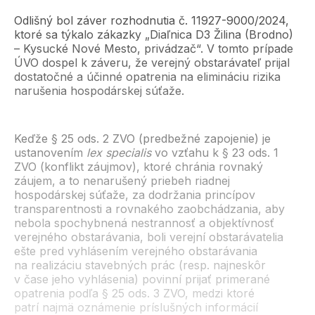
Odlišný bol záver rozhodnutia č. 11927-9000/2024,
ktoré sa týkalo zákazky „Diaľnica D3 Žilina (Brodno)
– Kysucké Nové Mesto, privádzač“. V tomto prípade
ÚVO dospel k záveru, že verejný obstarávateľ prijal
dostatočné a účinné opatrenia na elimináciu rizika
narušenia hospodárskej súťaže.
Keďže § 25 ods. 2 ZVO (predbežné zapojenie) je
ustanovením
lex specialis
vo vzťahu k § 23 ods. 1
ZVO (konflikt záujmov), ktoré chránia rovnaký
záujem, a to nenarušený priebeh riadnej
hospodárskej súťaže, za dodržania princípov
transparentnosti a rovnakého zaobchádzania, aby
nebola spochybnená nestrannosť a objektívnosť
verejného obstarávania, boli verejní obstarávatelia
ešte pred vyhlásením verejného obstarávania
na realizáciu stavebných prác (resp. najneskôr
v čase jeho vyhlásenia) povinní prijať primerané
opatrenia podľa § 25 ods. 3 ZVO, medzi ktoré
patrí najmä oznámenie príslušných informácií