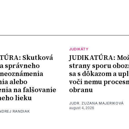
JUDIKÁTY
TÚRA: Skutková
JUDIKATÚRA: Mož
a správneho
strany sporu oboz
 neoznámenia
sa s dôkazom a upl
nia alebo
voči nemu proces
nia na falšovanie
obranu
eho lieku
JUDR. ZUZANA MAJERIKOVÁ
august 4, 2026
ONDREJ RANDIAK