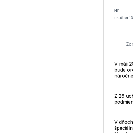
NP
október 1
Zdr
V máji 2
bude or
náročné
Z 26 uc
podmien
V dňoch 
špeciál