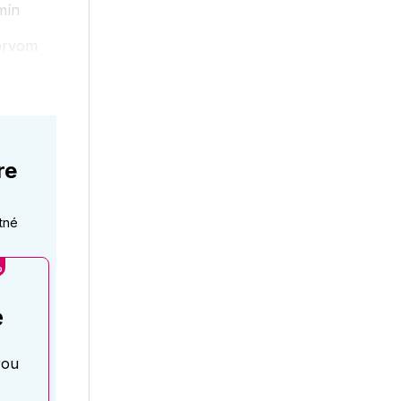
mín
 prvom
re
tné
%
é
rou