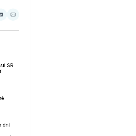
ať
Zdieľať
Zdieľať
na
cez
booku
LinkedIne
E-
Mail
sti SR
ť
né
h dní