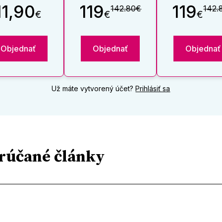
11,90
119
119
142.80€
142.
€
€
€
Objednať
Objednať
Objednať
Už máte vytvorený účet?
Prihlásiť sa
rúčané články