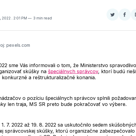
Zdieľať
Zdieľ
3, 2022
. 2:01 PM
3 min read
na
na
Twitter
Face
oj: pexels.com
022 sme Vás informovali o tom, že Ministerstvo spravodlivo
ganizovať skúšky na
špeciálnych správcov
, ktorí budú rieši
 konkurzné a reštrukturalizačné konania.
hádzačov o pozíciu špeciálnych správcov splnili požadova
ky len traja, MS SR preto bude pokračovať vo výbere.
1. 7. 2022 až 19. 8. 2022 sa uskutočnilo sedem skúšobnýc
nej správcovskej skúšky, ktorú organizačne zabezpečovalo