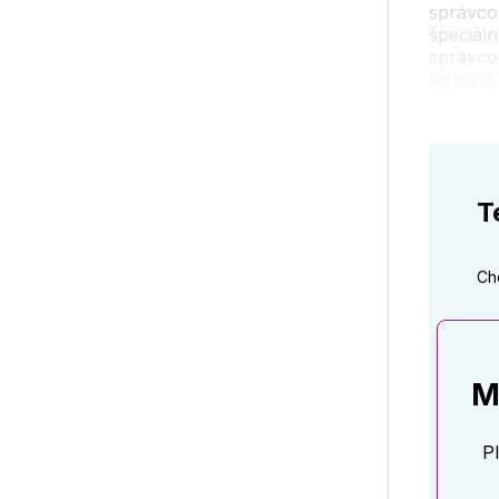
správco
špeciáln
správcov
termíne
T
Ch
M
P