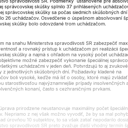
rstvo spravodlivosti SR. Podmienky ustanovené pre absolv
ej správcovskej skúšky splnilo 37 prihlásených uchádzačo
nej správcovskej skúšky sa počas siedmich skúšobných dní
ilo 26 uchádzačov. Osvedčenie o úspešnom absolvovaní šp
vskej skúšky bolo odovzdané trom uchádzačom.
m na snahu Ministerstva spravodlivosti SR zabezpečiť ma
entnosť a rovnaký prístup k uchádzačom pri realizácii špec
vskej skúšky a najmä s ohľadom na vysoký počet uchádza
objektívne možné zabezpečiť vykonanie špeciálnej správco
všetkými uchádzačmi v jeden deň. Potvrdzujú to aj zvukové
 z jednotlivých skúšobných dní. Požiadavky kladené na
čov boli vysoké, keďže má ísť o osoby, ktoré majú zvládať
u starostlivosťou najvýznamnejšie prípady insolvenčných 
olvenčných konaní, často s cezhraničnými prvkami.
úprava prirodzene neustanovuje maximálny počet špeciál
v. Nepriamo z nej však možno vyvodiť, že by sa mal pohy
ad úrovňou 10 subjektov, to sa však zatiaľ nepodarilo dosi
stvo spravodlivosti SR preto zvažuje ďalší vhodný termín š