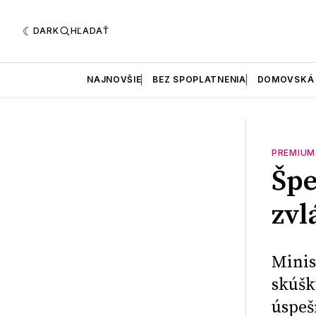
DARK
HĽADAŤ
NAJNOVŠIE
BEZ SPOPLATNENIA
DOMOVSKÁ
PREMIUM
Špe
zvl
Minis
skúšk
úspeš