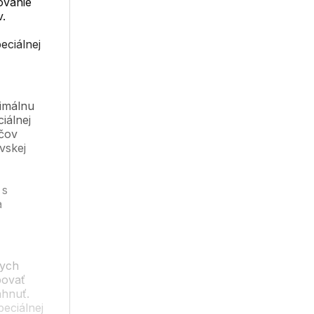
ovanie
v.
eciálnej
ximálnu
iálnej
čov
vskej
 s
a
nych
bovať
ahnuť.
peciálnej