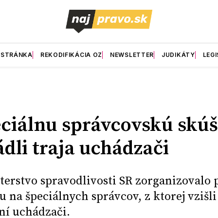
 STRÁNKA
REKODIFIKÁCIA OZ
NEWSLETTER
JUDIKÁTY
LEGI
ciálnu správcovskú skú
ádli traja uchádzači
terstvo spravodlivosti SR zorganizovalo 
u na špeciálnych správcov, z ktorej vzišli 
ní uchádzači.