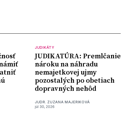
JUDIKÁTY
nosť
JUDIKATÚRA: Premlčanie
námiť
nároku na náhradu
atniť
nemajetkovej ujmy
nú
pozostalých po obetiach
dopravných nehôd
JUDR. ZUZANA MAJERIKOVÁ
júl 30, 2026