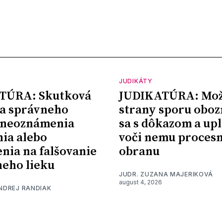
JUDIKÁTY
TÚRA: Skutková
JUDIKATÚRA: Mož
a správneho
strany sporu oboz
 neoznámenia
sa s dôkazom a upl
nia alebo
voči nemu proces
nia na falšovanie
obranu
eho lieku
JUDR. ZUZANA MAJERIKOVÁ
august 4, 2026
ONDREJ RANDIAK