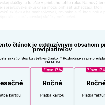
vskej skúšky a to ešte v priebehu tohto roka. Na nový ter
ej správcovskej skúšky sa môžu prihlásiť uchádzači, ktorí
skú skúšku ešte neabsolvovali, rovnako aj tí, ktorí boli v
 špeciálnej správcovskej skúšky neúspešní.
ento článok je exkluzívnym obsahom p
predplatiteľov
cete získať prístup ku všetkým článkom? Rozhodnite sa pre predpla
PREMIUM
Zľava 17%
Zľava 17
esačné
Ročné
Ročn
latba kartou
Platba kartou
Platba faktú