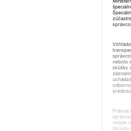
Ministe
špeciáln
Špeciál
zúčastn
správco
Vzhľado
transpar
správco
nebolo 
skúšky 
záznamy
uchádza
odborno
predins
Právna 
správco
niekde n
Minister