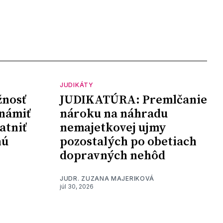
JUDIKÁTY
nosť
JUDIKATÚRA: Premlčanie
námiť
nároku na náhradu
atniť
nemajetkovej ujmy
nú
pozostalých po obetiach
dopravných nehôd
JUDR. ZUZANA MAJERIKOVÁ
júl 30, 2026