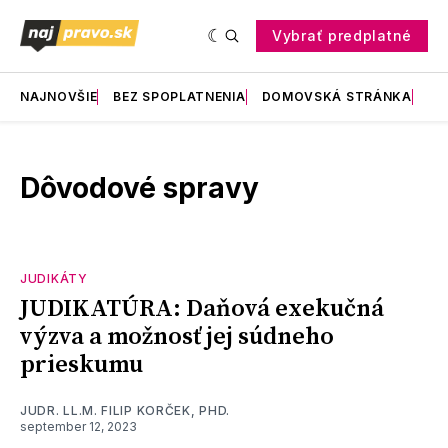
Vybrať predplatné
NAJNOVŠIE
BEZ SPOPLATNENIA
DOMOVSKÁ STRÁNKA
RE
Dôvodové spravy
JUDIKÁTY
JUDIKATÚRA: Daňová exekučná
výzva a možnosť jej súdneho
prieskumu
JUDR. LL.M. FILIP KORČEK, PHD.
september 12, 2023