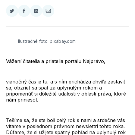
Zdieľať
Zdieľať
Zdieľať
Zdieľať
na
na
na
cez
Twitter
Facebooku
LinkedIne
E-
Mail
Ilustračné foto: pixabay.com
Vážení čitatelia a priatelia portálu Najprávo,
vianočný čas je tu, a s ním prichádza chvíľa zastaviť
sa, obzrieť sa späť za uplynulým rokom a
pripomenúť si dôležité udalosti v oblasti práva, ktoré
nám priniesol.
Tešíme sa, že ste boli celý rok s nami a srdečne vás
vítame v poslednom právnom newslettri tohto roka.
Dúfame, že si užijete spätný pohľad na uplynulý rok