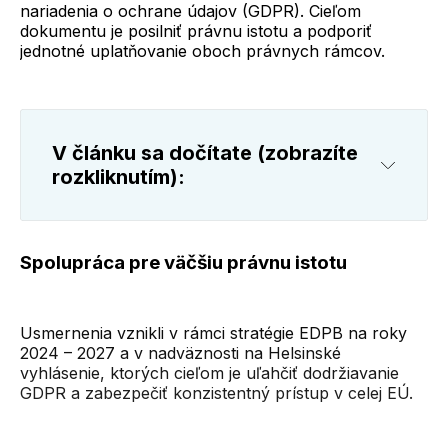
nariadenia o ochrane údajov (GDPR). Cieľom
dokumentu je posilniť právnu istotu a podporiť
jednotné uplatňovanie oboch právnych rámcov.
V článku sa dočítate (zobrazíte 
rozkliknutím):
Spolupráca pre väčšiu právnu istotu
Spolupráca pre väčšiu právnu istotu
Ako spolu súvisia DMA a GDPR
Verejná konzultácia a ďalšie kroky
Budúce iniciatívy
Usmernenia vznikli v rámci stratégie EDPB na roky
2024 – 2027 a v nadväznosti na Helsinské
Záver
vyhlásenie, ktorých cieľom je uľahčiť dodržiavanie
GDPR a zabezpečiť konzistentný prístup v celej EÚ.