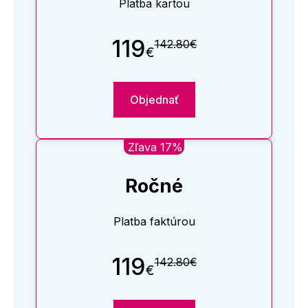
Platba kartou
119
142.80€
€
Objednať
Zľava 17%
Ročné
Platba faktúrou
119
142.80€
€