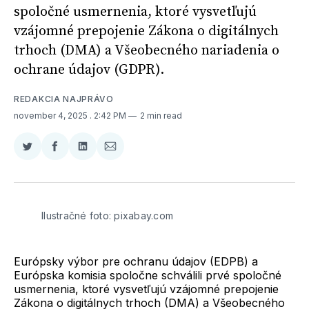
spoločné usmernenia, ktoré vysvetľujú
vzájomné prepojenie Zákona o digitálnych
trhoch (DMA) a Všeobecného nariadenia o
ochrane údajov (GDPR).
REDAKCIA NAJPRÁVO
november 4, 2025
. 2:42 PM
2 min read
Zdieľať
Zdieľať
Zdieľať
Zdieľať
na
na
na
cez
Twitter
Facebooku
LinkedIne
E-
Mail
Ilustračné foto: pixabay.com
Európsky výbor pre ochranu údajov (EDPB) a
Európska komisia spoločne schválili prvé spoločné
usmernenia, ktoré vysvetľujú vzájomné prepojenie
Zákona o digitálnych trhoch (DMA) a Všeobecného