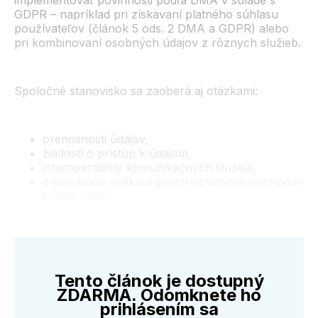
implementovať povinnosti podľa DMA v súlade s
GDPR – napríklad pri získavaní platného súhlasu
používateľov (článok 5 ods. 2 DMA a GDPR) alebo
pri kombinovaní osobných údajov z rôznych služieb.
Spoločné stanovisko sa zaoberá aj otázkami:
prenosnosti údajov,
žiadostí o prístup k údajom,
interoperability komunikačných služieb,
a distribúcie aplikácií prostredníctvom obchodov
tretích strán.
Tento článok je dostupný
ZDARMA. Odomknete ho
prihlásením sa