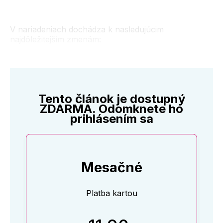
V nariadeniach dochádza k nasledujúcim
najdôležitejším zmenám:
Tento článok je dostupný
ZDARMA. Odomknete ho
prihlásením sa
Mesačné
Platba kartou