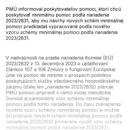
PMÚ informoval poskytovateľov pomoci, ktorí chcú
poskytovať minimálnu pomoc podľa nariadenia
2023/2831, aby mu návrhy nových schém minimálnej
pomoci predkladali vypracované podľa nového
vzoru schémy minimálnej pomoci podľa nariadenia
2023/2831.
V nadväznosti na prijatie nariadenia Komisie (EÚ)
2023/2832 z 13. decembra 2023 o uplatňovaní
článkov 107 a 108 Zmluvy o fungovaní Európskej
únie na pomoc de minimis v prospech podnikov
poskytujúcich služby všeobecného hospodárskeho
záujmu (ďalej len „nariadenie 2023/2832) plánuje
PMÚ pomoci pripraviť v rámci svojej metodickej
činnosti aj samostatný vzor schémy minimálnej
pomoci podľa tohto nariadenia. Do času zverejnenia
nového vzoru schémy minimálnej pomoci je možné
pri príprave nových schém minimálnej pomoci podľa
nariadenia 2023/2832 primerane využiť vzor schémy
minimálnej pomoci podľa nariadenia 2023/2831.