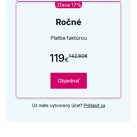
Zľava 17%
Ročné
Platba faktúrou
119
142.80€
€
Objednať
Už máte vytvorený účet?
Prihlásiť sa