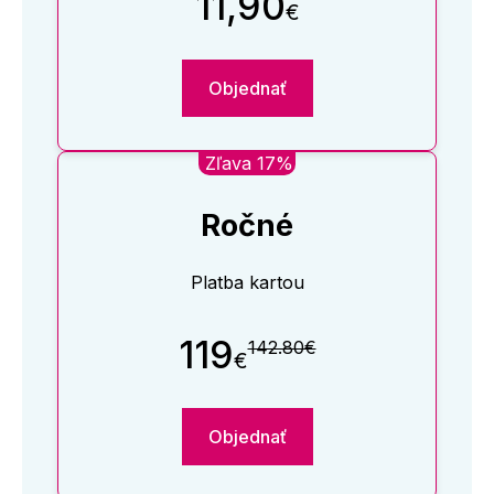
11,90
€
Objednať
Zľava 17%
Ročné
Platba kartou
119
142.80€
€
Objednať