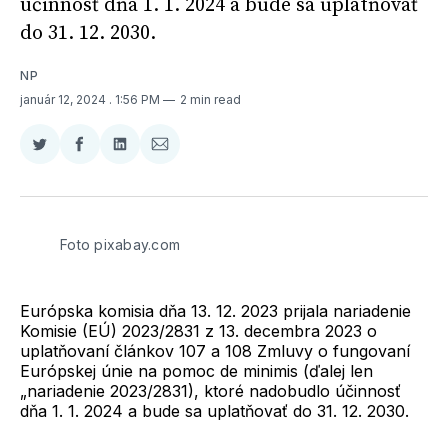
účinnosť dňa 1. 1. 2024 a bude sa uplatňovať
do 31. 12. 2030.
NP
január 12, 2024
. 1:56 PM
2 min read
Zdieľať
Zdieľať
Zdieľať
Zdieľať
na
na
na
cez
Twitter
Facebooku
LinkedIne
E-
Mail
Foto pixabay.com
Európska komisia dňa 13. 12. 2023 prijala nariadenie
Komisie (EÚ) 2023/2831 z 13. decembra 2023 o
uplatňovaní článkov 107 a 108 Zmluvy o fungovaní
Európskej únie na pomoc de minimis (ďalej len
„nariadenie 2023/2831), ktoré nadobudlo účinnosť
dňa 1. 1. 2024 a bude sa uplatňovať do 31. 12. 2030.