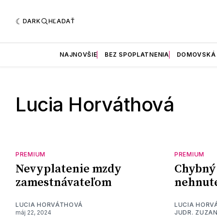
DARK
HĽADAŤ
NAJNOVŠIE
BEZ SPOPLATNENIA
DOMOVSKÁ
Lucia Horváthová
PREMIUM
PREMIUM
Nevyplatenie mzdy
Chybný 
zamestnávateľom
nehnute
LUCIA HORVÁTHOVÁ
LUCIA HORV
máj 22, 2024
JUDR. ZUZA