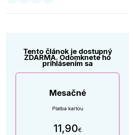
Zdieľať
Zdieľať
Zdieľať
Zdieľať
na
na
na
cez
Twitter
Facebooku
LinkedIne
E-
Mail
Tento článok je dostupný
ZDARMA. Odomknete ho
prihlásením sa
Mesačné
Platba kartou
11,90
€