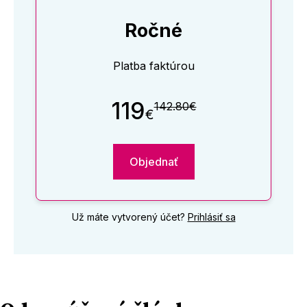
Ročné
Platba faktúrou
119
142.80€
€
Objednať
Už máte vytvorený účet?
Prihlásiť sa