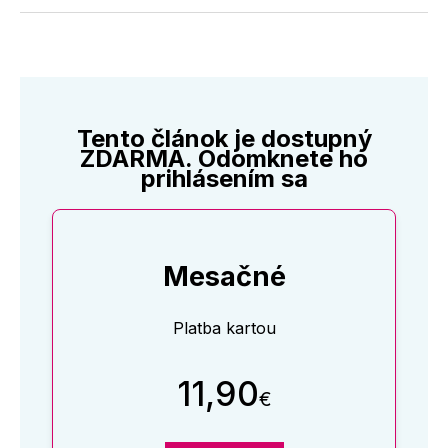
Twitter
Facebooku
LinkedIne
E-
Mail
Tento článok je dostupný
ZDARMA. Odomknete ho
prihlásením sa
Mesačné
Platba kartou
11,90
€