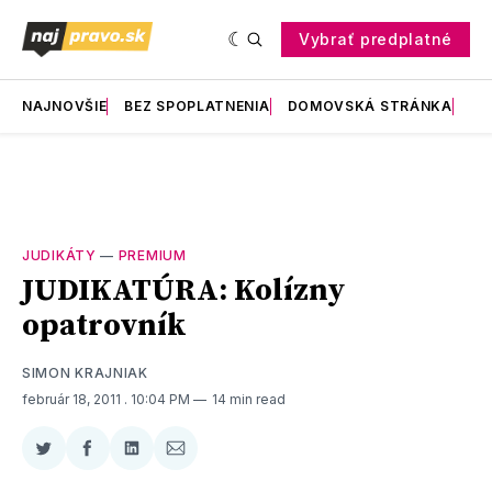
Vybrať predplatné
NAJNOVŠIE
BEZ SPOPLATNENIA
DOMOVSKÁ STRÁNKA
RE
JUDIKÁTY
—
PREMIUM
JUDIKATÚRA: Kolízny
opatrovník
SIMON KRAJNIAK
február 18, 2011
. 10:04 PM
14 min read
Zdieľať
Zdieľať
Zdieľať
Zdieľať
na
na
na
cez