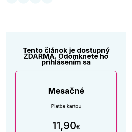
Zdieľať
Zdieľať
Zdieľať
Zdieľať
na
na
na
cez
Twitter
Facebooku
LinkedIne
E-
Mail
Tento článok je dostupný
ZDARMA. Odomknete ho
prihlásením sa
Mesačné
Platba kartou
11,90
€