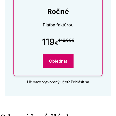
Ročné
Platba faktúrou
119
142.80€
€
Objednať
Už máte vytvorený účet?
Prihlásiť sa