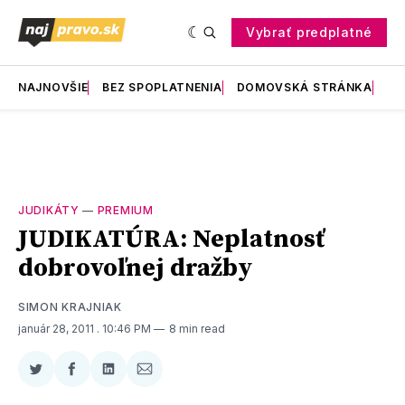
Vybrať predplatné
NAJNOVŠIE
BEZ SPOPLATNENIA
DOMOVSKÁ STRÁNKA
RE
JUDIKÁTY
—
PREMIUM
JUDIKATÚRA: Neplatnosť
dobrovoľnej dražby
SIMON KRAJNIAK
január 28, 2011
. 10:46 PM
8 min read
Zdieľať
Zdieľať
Zdieľať
Zdieľať
na
na
na
cez