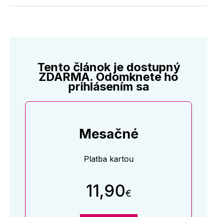
Twitter
Facebooku
LinkedIne
E-
Mail
Tento článok je dostupný
ZDARMA. Odomknete ho
prihlásením sa
Mesačné
Platba kartou
11,90
€