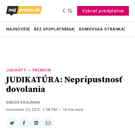
Vybrať predplatné
NAJNOVŠIE
BEZ SPOPLATNENIA
DOMOVSKÁ STRÁNKA
RE
JUDIKÁTY
—
PREMIUM
JUDIKATÚRA: Neprípustnosť
dovolania
SIMON KRAJNIAK
november 23, 2012
. 2:38 PM
14 min read
Zdieľať
Zdieľať
Zdieľať
Zdieľať
na
na
na
cez