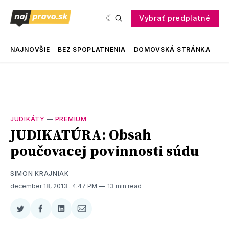
Vybrať predplatné
NAJNOVŠIE
BEZ SPOPLATNENIA
DOMOVSKÁ STRÁNKA
RE
JUDIKÁTY
—
PREMIUM
JUDIKATÚRA: Obsah
poučovacej povinnosti súdu
SIMON KRAJNIAK
december 18, 2013
. 4:47 PM
13 min read
Zdieľať
Zdieľať
Zdieľať
Zdieľať
na
na
na
cez