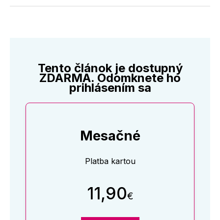
Twitter
Facebooku
LinkedIne
E-
Mail
Tento článok je dostupný
ZDARMA. Odomknete ho
prihlásením sa
Mesačné
Platba kartou
11,90
€