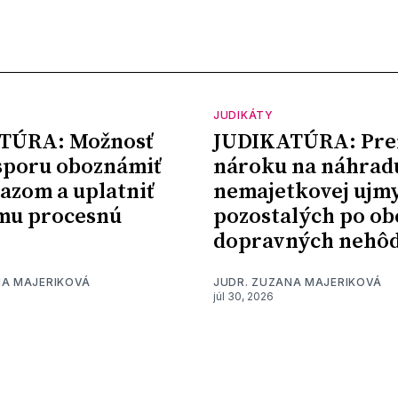
JUDIKÁTY
TÚRA: Možnosť
JUDIKATÚRA: Pre
sporu oboznámiť
nároku na náhrad
kazom a uplatniť
nemajetkovej ujm
mu procesnú
pozostalých po ob
dopravných nehô
NA MAJERIKOVÁ
JUDR. ZUZANA MAJERIKOVÁ
júl 30, 2026