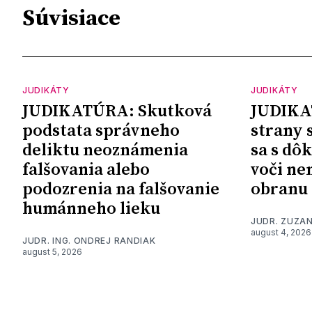
Súvisiace
JUDIKÁTY
JUDIKÁTY
JUDIKATÚRA: Skutková
JUDIKA
podstata správneho
strany 
deliktu neoznámenia
sa s dô
falšovania alebo
voči ne
podozrenia na falšovanie
obranu
humánneho lieku
JUDR. ZUZA
august 4, 2026
JUDR. ING. ONDREJ RANDIAK
august 5, 2026