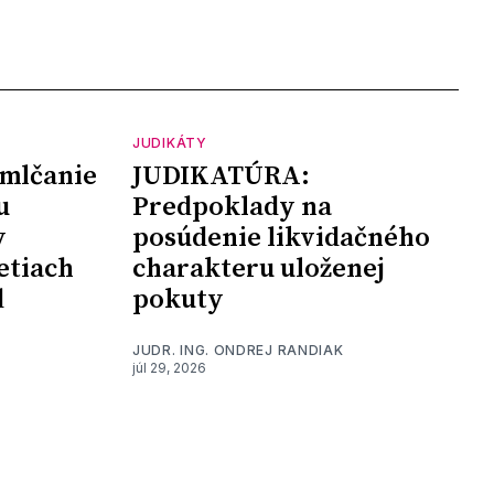
JUDIKÁTY
mlčanie
JUDIKATÚRA:
u
Predpoklady na
y
posúdenie likvidačného
etiach
charakteru uloženej
d
pokuty
JUDR. ING. ONDREJ RANDIAK
júl 29, 2026