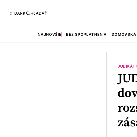
DARK
HĽADAŤ
NAJNOVŠIE
BEZ SPOPLATNENIA
DOMOVSKÁ
JUDIKÁT
JU
dov
roz
zás