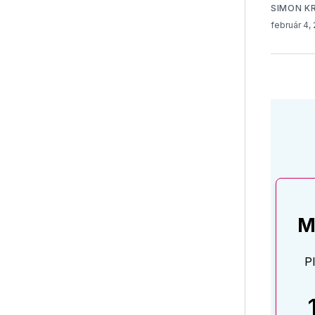
SIMON K
február 4,
M
P