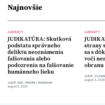
Najnovšie
JUDIKÁTY
JUDIKÁTY
JUDIKATÚRA: Skutková
JUDIKA
podstata správneho
strany 
deliktu neoznámenia
sa s dô
falšovania alebo
voči ne
podozrenia na falšovanie
obranu
humánneho lieku
JUDR. ZUZA
august 4, 2026
JUDR. ING. ONDREJ RANDIAK
august 5, 2026