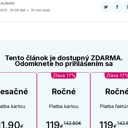
RAJNIAK
Zdieľať
Zdieľ
 2013
. 10:08 AM
10 min read
na
na
Twitter
Face
Tento článok je dostupný ZDARMA.
Odomknete ho prihlásením sa
Zľava 17%
Zľava 17
esačné
Ročné
Ročn
latba kartou
Platba kartou
Platba faktú
11,90
119
119
142.80€
142.
€
€
€