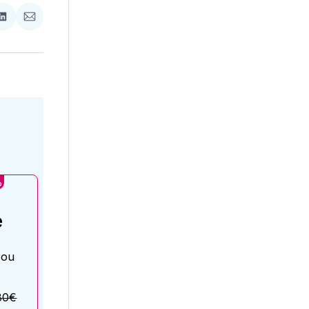
ať
Zdieľať
Zdieľať
na
cez
booku
LinkedIne
E-
Mail
%
é
rou
80€