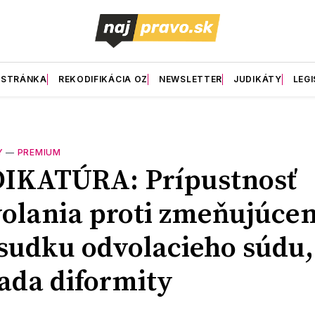
 STRÁNKA
REKODIFIKÁCIA OZ
NEWSLETTER
JUDIKÁTY
LEGI
Y
—
PREMIUM
DIKATÚRA: Prípustnosť
olania proti zmeňujúce
sudku odvolacieho súdu,
ada diformity