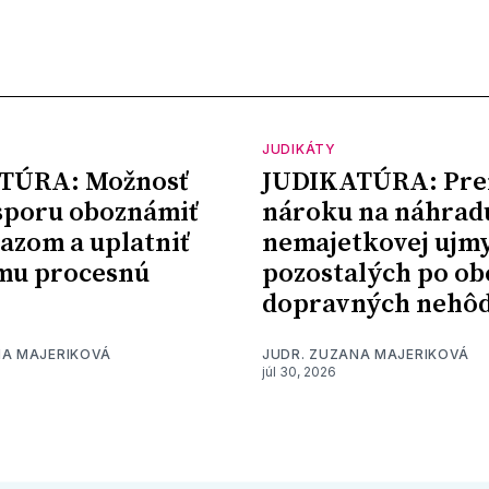
JUDIKÁTY
TÚRA: Možnosť
JUDIKATÚRA: Pre
sporu oboznámiť
nároku na náhrad
kazom a uplatniť
nemajetkovej ujm
mu procesnú
pozostalých po ob
dopravných nehô
NA MAJERIKOVÁ
JUDR. ZUZANA MAJERIKOVÁ
júl 30, 2026