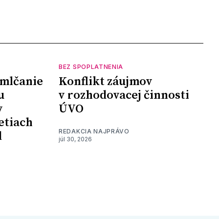
BEZ SPOPLATNENIA
mlčanie
Konflikt záujmov
u
v rozhodovacej činnosti
y
ÚVO
etiach
REDAKCIA NAJPRÁVO
d
júl 30, 2026