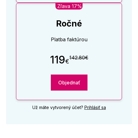
Zľava 17%
Ročné
Platba faktúrou
119
142.80€
€
Objednať
Už máte vytvorený účet?
Prihlásiť sa