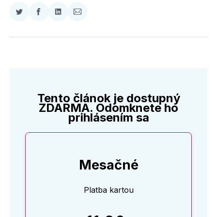
Zdieľať
Zdieľať
Zdieľať
Zdieľať
na
na
na
cez
Twitter
Facebooku
LinkedIne
E-
Mail
Tento článok je dostupný
ZDARMA. Odomknete ho
prihlásením sa
Mesačné
Platba kartou