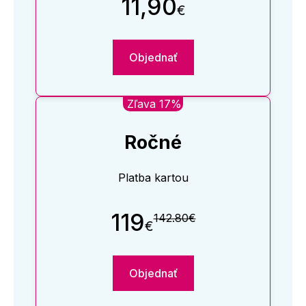
11,90
€
Objednať
Zľava 17%
Ročné
Platba kartou
119
142.80€
€
Objednať