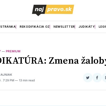
 STRÁNKA
REKODIFIKÁCIA OZ
NEWSLETTER
JUDIKÁTY
LEGI
Y
—
PREMIUM
DIKATÚRA: Zmena žalob
RAJNIAK
Zdieľať
Zdieľ
16
. 7:29 PM
13 min read
na
na
Twitter
Face