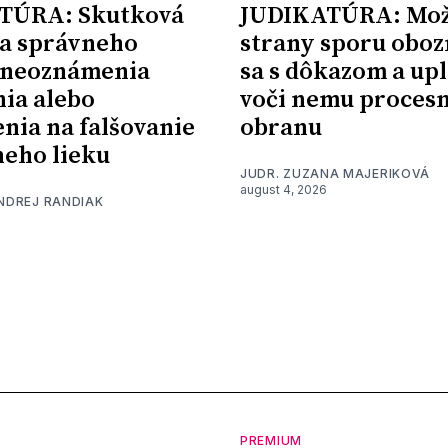
TÚRA: Skutková
JUDIKATÚRA: Mož
a správneho
strany sporu oboz
 neoznámenia
sa s dôkazom a upl
nia alebo
voči nemu proces
nia na falšovanie
obranu
eho lieku
JUDR. ZUZANA MAJERIKOVÁ
august 4, 2026
ONDREJ RANDIAK
PREMIUM