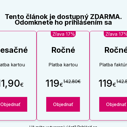
Tento článok je dostupný ZDARMA.
Odomknete ho prihlásením sa
Zľava 17%
Zľava 17
esačné
Ročné
Ročn
latba kartou
Platba kartou
Platba faktú
11,90
119
119
142.80€
142.
€
€
€
Objednať
Objednať
Objednať