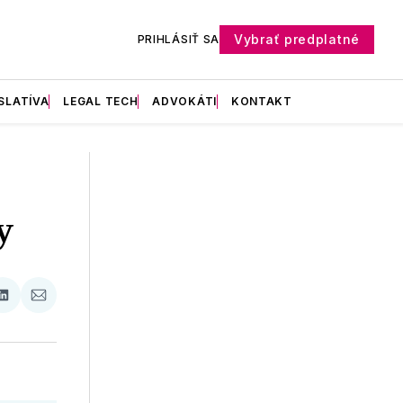
Vybrať predplatné
PRIHLÁSIŤ SA
SLATÍVA
LEGAL TECH
ADVOKÁTI
KONTAKT
y
ať
Zdieľať
Zdieľať
na
cez
booku
LinkedIne
E-
Mail