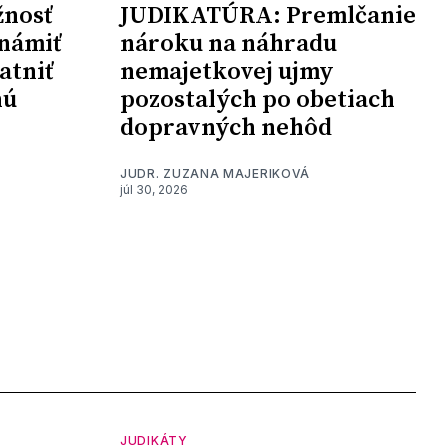
nosť
JUDIKATÚRA: Premlčanie
námiť
nároku na náhradu
atniť
nemajetkovej ujmy
nú
pozostalých po obetiach
dopravných nehôd
JUDR. ZUZANA MAJERIKOVÁ
júl 30, 2026
JUDIKÁTY