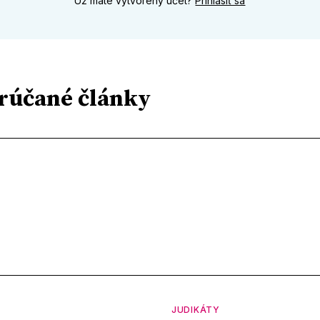
Už máte vytvorený účet?
Prihlásiť sa
rúčané články
JUDIKÁTY