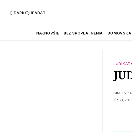
DARK
HĽADAŤ
NAJNOVŠIE
BEZ SPOPLATNENIA
DOMOVSKÁ
JUDIKÁT
JU
SIMON K
jún 21, 20