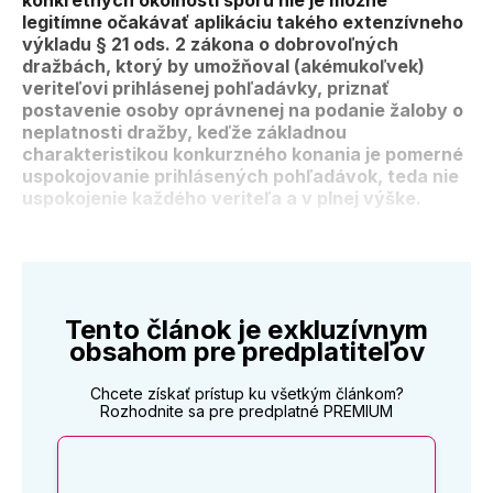
konkrétnych okolností sporu nie je možné
legitímne očakávať aplikáciu takého extenzívneho
výkladu § 21 ods. 2 zákona o dobrovoľných
dražbách, ktorý by umožňoval (akémukoľvek)
veriteľovi prihlásenej pohľadávky, priznať
postavenie osoby oprávnenej na podanie žaloby o
neplatnosti dražby, keďže základnou
charakteristikou konkurzného konania je pomerné
uspokojovanie prihlásených pohľadávok, teda nie
uspokojenie každého veriteľa a v plnej výške.
Tento článok je exkluzívnym
obsahom pre predplatiteľov
Chcete získať prístup ku všetkým článkom?
Rozhodnite sa pre predplatné PREMIUM