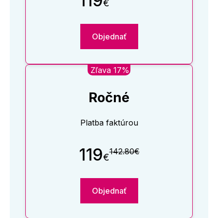
119
€
Objednať
Zľava 17%
Ročné
Platba faktúrou
119
142.80€
€
Objednať