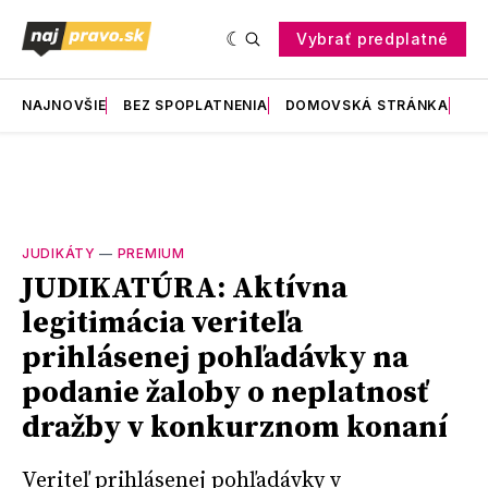
Vybrať predplatné
NAJNOVŠIE
BEZ SPOPLATNENIA
DOMOVSKÁ STRÁNKA
RE
JUDIKÁTY
—
PREMIUM
JUDIKATÚRA: Aktívna
legitimácia veriteľa
prihlásenej pohľadávky na
podanie žaloby o neplatnosť
dražby v konkurznom konaní
Veriteľ prihlásenej pohľadávky v