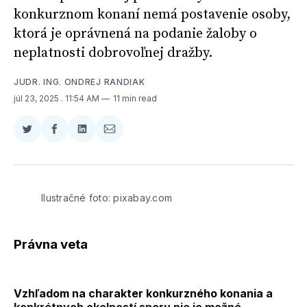
konkurznom konaní nemá postavenie osoby,
ktorá je oprávnená na podanie žaloby o
neplatnosti dobrovoľnej dražby.
JUDR. ING. ONDREJ RANDIAK
júl 23, 2025
. 11:54 AM
11 min read
Zdieľať
Zdieľať
Zdieľať
Zdieľať
na
na
na
cez
Twitter
Facebooku
LinkedIne
E-
Mail
Ilustračné foto: pixabay.com
Právna veta
Vzhľadom na charakter konkurzného konania a