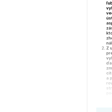
ľu
vy
ve
ús
as
zá
kt
zh
nál
Z 
pr
vy
ďa
zm
ci
a 
ro
st
po