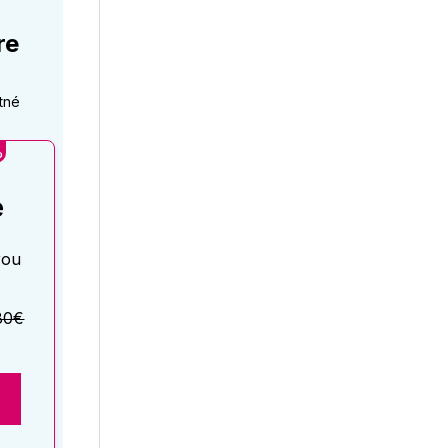
re
tné
%
é
rou
80€