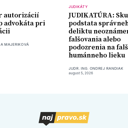
JUDIKÁTY
r autorizácií
JUDIKATÚRA: Sku
p advokáta pri
podstata správne
ácii
deliktu neoznáme
falšovania alebo
NA MAJERIKOVÁ
podozrenia na fal
humánneho lieku
JUDR. ING. ONDREJ RANDIAK
august 5, 2026