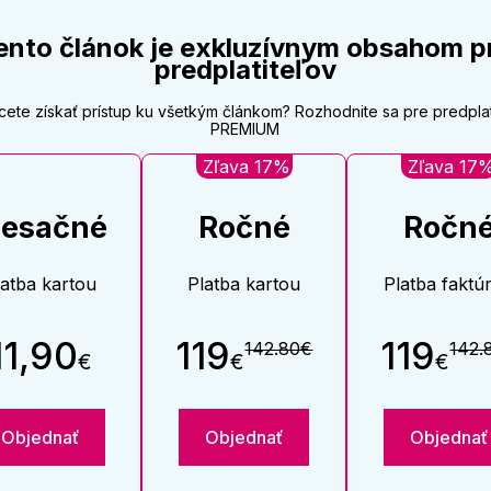
ento článok je exkluzívnym obsahom p
predplatiteľov
cete získať prístup ku všetkým článkom? Rozhodnite sa pre predpla
PREMIUM
Zľava 17%
Zľava 17
esačné
Ročné
Ročn
latba kartou
Platba kartou
Platba faktú
11,90
119
119
142.80€
142.
€
€
€
Objednať
Objednať
Objednať