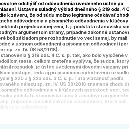
bovoľne odchýliť od odôvodnenia uvedeného ústne po
hlásení. Ústavne súladný výklad dnešného § 219 ods. 4 C.
die k záveru, že od súdu možno legitímne očakávať zhod
tneho odôvodnenia a písomného odôvodnenia v kľúčov
pektoch prejednávanej veci, t. j. podstata stanoviska sú
sadným argumentom strany, prípadne zákonné ustanove
oré boli základom pre rozhodnutie vo veci samej, by mali
odné v ústnom odôvodnení a písomnom odôvodnení (por
ez sp. zn. IV. ÚS 58/2018).
ustanovenia § 219 ods. 4 C. s. p. tak, ako bolo vyložené v
edošlom texte, celkom zreteľne vyplýva, že sudca, ktor
hlásil rozsudok, je ústne uvedenými dôvodmi viazaný pr
lšom postupe, teda aj pri písomnom vyhotovení rozsudk
ysle § 220 a § 223 ods. 3 C. s. p. Táto viazanosť podľa
tovaného nálezu sp. zn. IV. ÚS 58/2018 znamená zhodu 
písomného odôvodnenia v kľúčových aspektoch veci, te
vnakú podstatu stanoviska súdu k zásadným argument
rany, prípadne rovnaké zákonné ustanovenia, ktoré boli
dkladom rozhodnutia.