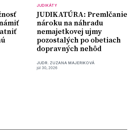
JUDIKÁTY
nosť
JUDIKATÚRA: Premlčanie
námiť
nároku na náhradu
atniť
nemajetkovej ujmy
nú
pozostalých po obetiach
dopravných nehôd
JUDR. ZUZANA MAJERIKOVÁ
júl 30, 2026