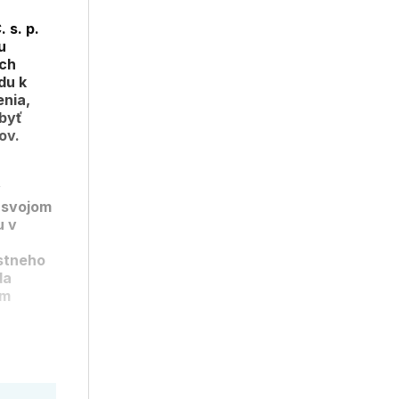
 s. p.
u
ých
du k
nia,
 byť
ov.
ý
i svojom
u v
ústneho
da
om