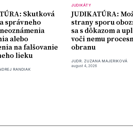
JUDIKÁTY
TÚRA: Skutková
JUDIKATÚRA: Mož
a správneho
strany sporu oboz
 neoznámenia
sa s dôkazom a upl
nia alebo
voči nemu proces
nia na falšovanie
obranu
eho lieku
JUDR. ZUZANA MAJERIKOVÁ
august 4, 2026
ONDREJ RANDIAK