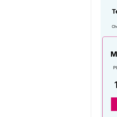
T
Ch
M
P