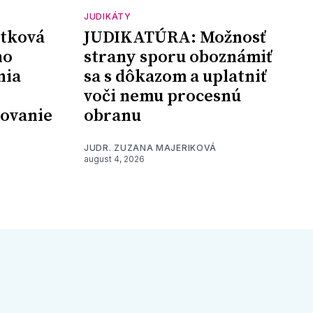
JUDIKÁTY
tková
JUDIKATÚRA: Možnosť
ho
strany sporu oboznámiť
nia
sa s dôkazom a uplatniť
voči nemu procesnú
šovanie
obranu
JUDR. ZUZANA MAJERIKOVÁ
august 4, 2026