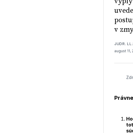
vyplý
uvede
postu
v zmys
JUDR. LL.
august 11,
Zdr
Právne
Ho
to
sú