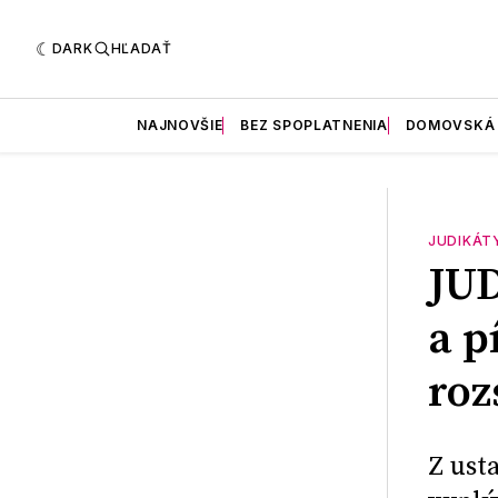
DARK
HĽADAŤ
NAJNOVŠIE
BEZ SPOPLATNENIA
DOMOVSKÁ
JUDIKÁT
JU
a p
roz
Z ust