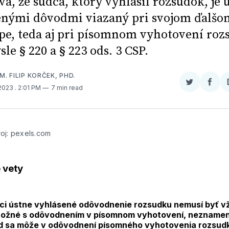
va, že sudca, ktorý vyhlásil rozsudok, je 
nými dôvodmi viazaný pri svojom ďalšo
pe, teda aj pri písomnom vyhotovení roz
le § 220 a § 223 ods. 3 CSP.
M. FILIP KORČEK, PHD.
Zdieľať
Zdieľ
 2023
. 2:01 PM
7 min read
na
na
Twitter
Face
oj: pexels.com
 vety
ci ústne vyhlásené odôvodnenie rozsudku nemusí byť v
tožné s odôvodnením v písomnom vyhotovení, neznamen
d sa môže v odôvodnení písomného vyhotovenia rozsud