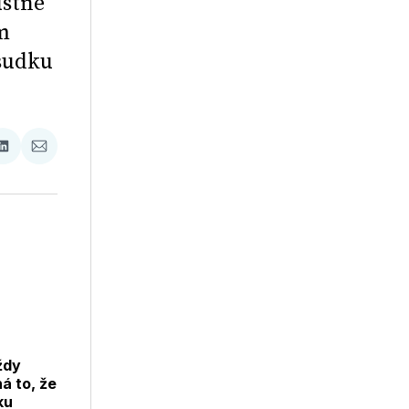
ústne
m
sudku
ať
Zdieľať
Zdieľať
na
cez
booku
LinkedIne
E-
Mail
ždy
á to, že
ku