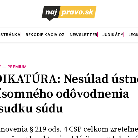
 STRÁNKA
REKODIFIKÁCIA OZ
NEWSLETTER
JUDIKÁTY
LEGI
Y
—
PREMIUM
DIKATÚRA: Nesúlad ústn
ísomného odôvodnenia
sudku súdu
anovenia § 219 ods. 4 CSP celkom zreteľn