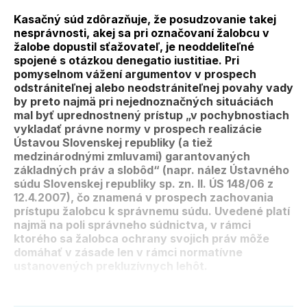
Kasačný súd zdôrazňuje, že posudzovanie takej
nesprávnosti, akej sa pri označovaní žalobcu v
žalobe dopustil sťažovateľ, je neoddeliteľné
spojené s otázkou denegatio iustitiae. Pri
pomyselnom vážení argumentov v prospech
odstrániteľnej alebo neodstrániteľnej povahy vady
by preto najmä pri nejednoznačných situáciách
mal byť uprednostnený prístup „v pochybnostiach
vykladať právne normy v prospech realizácie
Ústavou Slovenskej republiky (a tiež
medzinárodnými zmluvami) garantovaných
základných práv a slobôd“ (napr. nález Ústavného
súdu Slovenskej republiky sp. zn. II. ÚS 148/06 z
12.4.2007), čo znamená v prospech zachovania
prístupu žalobcu k správnemu súdu. Uvedené platí
najmä na poli správneho súdnictva, v rámci
ktorého sa žalobca ochrany svojich práv môže
domáhať v zásade len v rámci normatívne
ustanovených prekluzívnych lehôt.