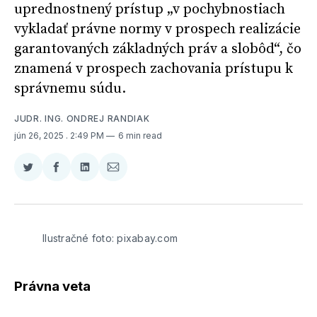
uprednostnený prístup „v pochybnostiach
vykladať právne normy v prospech realizácie
garantovaných základných práv a slobôd“, čo
znamená v prospech zachovania prístupu k
správnemu súdu.
JUDR. ING. ONDREJ RANDIAK
jún 26, 2025
. 2:49 PM
6 min read
Zdieľať
Zdieľať
Zdieľať
Zdieľať
na
na
na
cez
Twitter
Facebooku
LinkedIne
E-
Mail
Ilustračné foto: pixabay.com
Právna veta