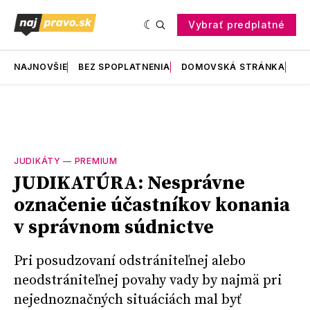
Vybrať predplatné
NAJNOVŠIE
BEZ SPOPLATNENIA
DOMOVSKÁ STRÁNKA
RE
JUDIKÁTY
—
PREMIUM
JUDIKATÚRA: Nesprávne
označenie účastníkov konania
v správnom súdnictve
Pri posudzovaní odstrániteľnej alebo
neodstrániteľnej povahy vady by najmä pri
nejednoznačných situáciách mal byť