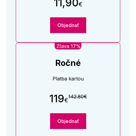
11,90
€
Objednať
Zľava 17%
Ročné
Platba kartou
119
142.80€
€
Objednať