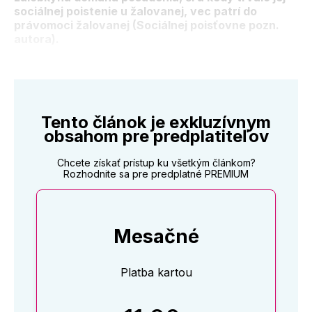
sociálnej poistenie u žalovanej, vec patrí do
právomoci žalovanej (Sociálnej poisťovne pozn.
autora).
Tento článok je exkluzívnym
obsahom pre predplatiteľov
Chcete získať prístup ku všetkým článkom?
Rozhodnite sa pre predplatné PREMIUM
Mesačné
Platba kartou