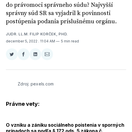
do právomoci správneho súdu? Najvyšší
správny súd SR sa vyjadril k povinnosti
postúpenia podania príslušnému orgánu.
JUDR. LL.M. FILIP KORČEK, PHD.
december 5, 2022
. 11:04 AM
5 min read
Zdieľať
Zdieľať
Zdieľať
Zdieľať
na
na
na
cez
Twitter
Facebooku
LinkedIne
E-
Mail
Zdroj: pexels.com
Právne vety:
O vzniku a zániku sociálneho poistenia v sporných
prípadoch sa podľa § 172 ods. 5 zákona č.