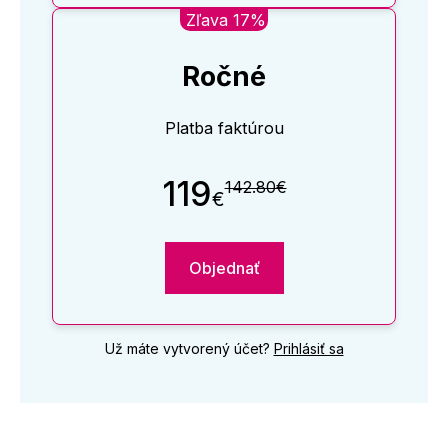
Zľava 17%
Ročné
Platba faktúrou
119
142.80€
€
Objednať
Už máte vytvorený účet?
Prihlásiť sa