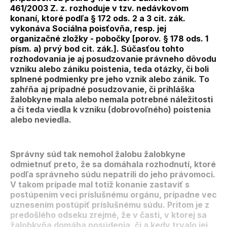
461/2003 Z. z. rozhoduje v tzv. nedávkovom
konaní, ktoré podľa § 172 ods. 2 a 3 cit. zák.
vykonáva Sociálna poisťovňa, resp. jej
organizačné zložky - pobočky [porov. § 178 ods. 1
písm. a) prvý bod cit. zák.]. Súčasťou tohto
rozhodovania je aj posudzovanie právneho dôvodu
vzniku alebo zániku poistenia, teda otázky, či boli
splnené podmienky pre jeho vznik alebo zánik. To
zahŕňa aj prípadné posudzovanie, či prihláška
žalobkyne mala alebo nemala potrebné náležitosti
a či teda viedla k vzniku (dobrovoľného) poistenia
alebo neviedla.
Správny súd tak nemohol žalobu žalobkyne
odmietnuť preto, že sa domáhala rozhodnutí, ktoré
podľa správneho súdu nepatrili do jeho právomoci.
V takom prípade mal totiž konanie zastaviť s
postúpením veci príslušnému orgánu, prípadne vec
uznesením postúpiť príslušnému súdu. Pritom je z
predošlého odseku zrejmé, že v časti, v ktorej sa
žalobkyňa domáha posúdenia, či a kedy trvalo jej