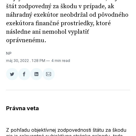
štát zodpovedný za škodu v prípade, ak
náhradný exekútor neobdržal od pôvodného
exekútora finančné prostriedky, ktoré
následne ani nemohol vyplatiť
oprávnenému.
NP
máj 30, 2022
. 1:28 PM
4 min read
Zdieľať
Zdieľať
Zdieľať
Zdieľať
na
na
na
cez
Twitter
Facebooku
LinkedIne
E-
Mail
Právna veta
Z pohľadu objektívnej zodpovednosti štátu za škodu