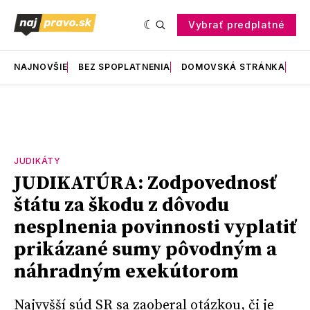
Vybrať predplatné
NAJNOVŠIE
BEZ SPOPLATNENIA
DOMOVSKÁ STRÁNKA
RE
JUDIKÁTY
JUDIKATÚRA: Zodpovednosť
štátu za škodu z dôvodu
nesplnenia povinnosti vyplatiť
prikázané sumy pôvodným a
náhradným exekútorom
Najvyšší súd SR sa zaoberal otázkou, či je