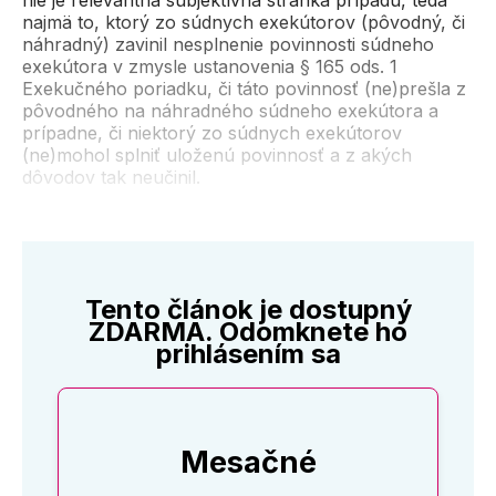
nie je relevantná subjektívna stránka prípadu, teda
najmä to, ktorý zo súdnych exekútorov (pôvodný, či
náhradný) zavinil nesplnenie povinnosti súdneho
exekútora v zmysle ustanovenia § 165 ods. 1
Exekučného poriadku, či táto povinnosť (ne)prešla z
pôvodného na náhradného súdneho exekútora a
prípadne, či niektorý zo súdnych exekútorov
(ne)mohol splniť uloženú povinnosť a z akých
dôvodov tak neučinil.
Tento článok je dostupný
ZDARMA. Odomknete ho
prihlásením sa
Mesačné