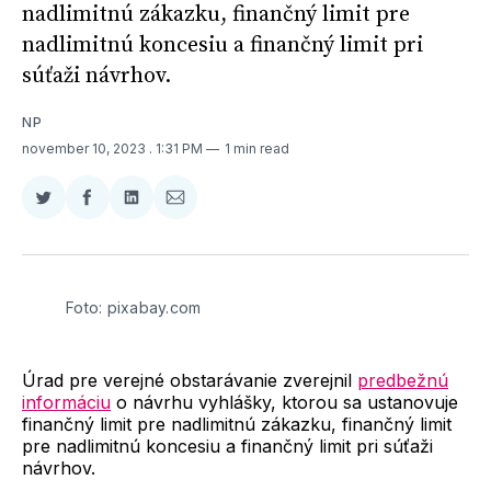
nadlimitnú zákazku, finančný limit pre
nadlimitnú koncesiu a finančný limit pri
súťaži návrhov.
NP
november 10, 2023
. 1:31 PM
1 min read
Zdieľať
Zdieľať
Zdieľať
Zdieľať
na
na
na
cez
Twitter
Facebooku
LinkedIne
E-
Mail
Foto: pixabay.com
Úrad pre verejné obstarávanie zverejnil
predbežnú
informáciu
o návrhu vyhlášky, ktorou sa ustanovuje
finančný limit pre nadlimitnú zákazku, finančný limit
pre nadlimitnú koncesiu a finančný limit pri súťaži
návrhov.