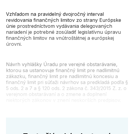
Vzhľadom na pravidelný dvojročný interval
revidovania finančných limitov zo strany Európske
únie prostredníctvom vydávania delegovaných
nariadení je potrebné zosúladiť legislatívnu úpravu
finančných limitov na vnútroštátnej a európskej
úrovni.
Návrh vyhlášky Úradu pre verejné obstarávanie,
ktorou sa ustanovuje finančný limit pre nadlimitnú
zákazku, finančný limit pre nadlimitnú koncesiu a
finančný limit pri súťaži návrhov sa predkladá podľa §
5 ods. 2 a 7 a § 120 ods. 2 zákona č. 343/2015 Z. z. o
verejnom obstarávaní a o zmene a doplnení
niektorých zákonov v znení neskorších predpisov.