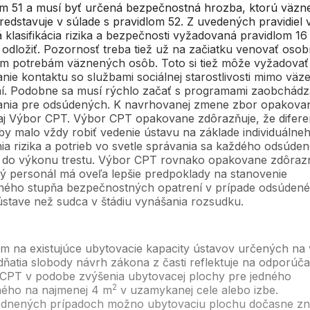
om 51 a musí byť určená bezpečnostná hrozba, ktorú väzn
edstavuje v súlade s pravidlom 52. Z uvedených pravidiel 
 klasifikácia rizika a bezpečnosti vyžadovaná pravidlom 16
odložiť. Pozornosť treba tiež už na začiatku venovať oso
ym potrebám väznených osôb. Toto si tiež môže vyžadovať
nie kontaktu so službami sociálnej starostlivosti mimo vä
ní. Podobne sa musí rýchlo začať s programami zaobchádz
ania pre odsúdených. K navrhovanej zmene zbor opakova
aj Výbor CPT. Výbor CPT opakovane zdôrazňuje, že difere
by malo vždy robiť vedenie ústavu na základe individuálne
ia rizika a potrieb vo svetle správania sa každého odsúde
 do výkonu trestu. Výbor CPT rovnako opakovane zdôrazni
ý personál má oveľa lepšie predpoklady na stanovenie
ného stupňa bezpečnostných opatrení v prípade odsúden
stave než sudca v štádiu vynášania rozsudku.
m na existujúce ubytovacie kapacity ústavov určených na
dňatia slobody návrh zákona z časti reflektuje na odporúča
CPT v podobe zvýšenia ubytovacej plochy pre jedného
2
ého na najmenej 4 m
v uzamykanej cele alebo izbe.
dnených prípadoch možno ubytovaciu plochu dočasne zní