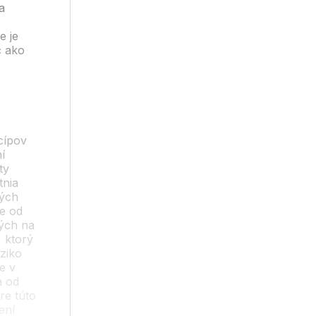
a
e je
c ako
cípov
í
ty
tnia
ných
de od
ných na
, ktorý
ziko
e v
a od
re túto
ení