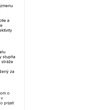
, zmenu
a
tie a
le
ktivity
elu
y stupňa
 stráže
ožený za
tom o
 v
 prijatí