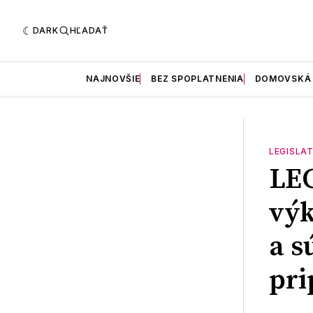
DARK
HĽADAŤ
NAJNOVŠIE
BEZ SPOPLATNENIA
DOMOVSKÁ
LEGISLAT
LEG
výk
a s
pr