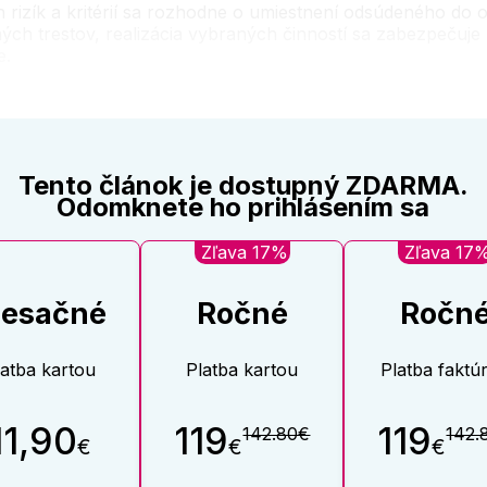
 rizík a kritérií sa rozhodne o umiestnení odsúdeného do o
ých trestov, realizácia vybraných činností sa zabezpečuje
e.
Tento článok je dostupný ZDARMA.
Odomknete ho prihlásením sa
Zľava 17%
Zľava 17
esačné
Ročné
Ročn
latba kartou
Platba kartou
Platba faktú
11,90
119
119
142.80€
142.
€
€
€