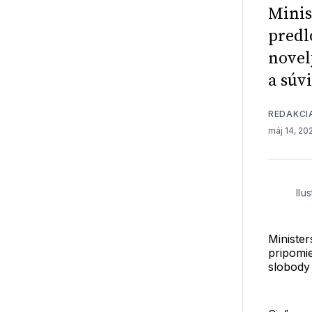
Minis
predl
novel
a súv
REDAKCI
máj 14, 20
Ilu
Minister
pripomi
slobody 