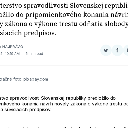
terstvo spravodlivosti Slovenskej republ
ožilo do pripomienkového konania návr
y zákona o výkone trestu odňatia slobod
isiacich predpisov.
A NAJPRÁVO
Zdieľať
Zdieľ
25
. 10:19 AM
6 min read
na
na
Twitter
Face
stračné foto: pixabay.com
stvo spravodlivosti Slovenskej republiky predložilo do
enkového konania návrh novely zákona o výkone trestu od
a súvisiacich predpisov.