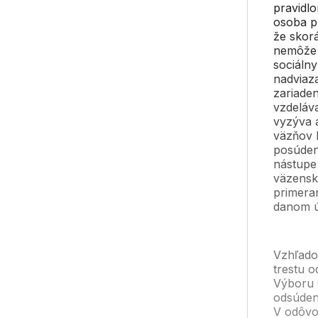
pravidl
osoba pr
že skorá
nemôže 
sociáln
nadviaza
zariade
vzdeláv
vyzýva 
väzňov 
posúden
nástupe
väzensk
primera
danom ú
Vzhľado
trestu o
Výboru 
odsúden
V odôvo