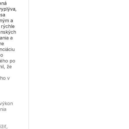
ená
vyplýva,
 sa
bným a
 rýchle
zenských
ania a
ne
nciáciu
ho
ného po
l, že
ého v
 výkon
nia
žiť,