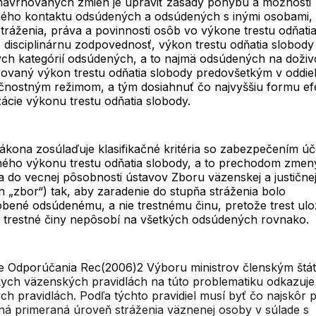
navrhovaných zmien je upraviť zásady pohybu a možnosti
ého kontaktu odsúdených a odsúdených s inými osobami
tráženia, práva a povinnosti osôb vo výkone trestu odňati
 disciplinárnu zodpovednosť, výkon trestu odňatia slobody
ých kategórií odsúdených, a to najmä odsúdených na doživo
izovaný výkon trestu odňatia slobody predovšetkým v oddie
čnostným režimom, a tým dosiahnuť čo najvyššiu formu efe
ácie výkonu trestu odňatia slobody.
ákona zosúlaďuje klasifikačné kritéria so zabezpečením úč
ého výkonu trestu odňatia slobody, a to prechodom zmen
a do vecnej pôsobnosti ústavov Zboru väzenskej a justičnej
en „zbor“) tak, aby zaradenie do stupňa stráženia bolo
obené odsúdenému, a nie trestnému činu, pretože trest ul
 trestné činy nepôsobí na všetkých odsúdených rovnako.
e Odporúčania Rec(2006)2 Výboru ministrov členským štá
ych väzenských pravidlách na túto problematiku odkazuje
ch pravidlách. Podľa týchto pravidiel musí byť čo najskôr po
ná primeraná úroveň stráženia väznenej osoby v súlade s