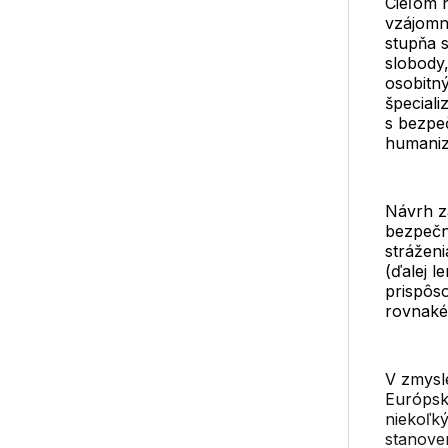
Cieľom 
vzájomn
stupňa s
slobody,
osobitn
špecial
s bezpe
humaniz
Návrh z
bezpečn
stráženi
(ďalej l
prispôs
rovnaké
V zmysl
Európsk
niekoľký
stanove