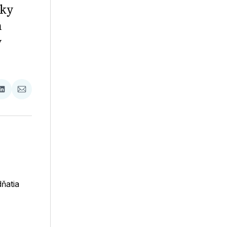
iky
h
y
ať
Zdieľať
Zdieľať
na
cez
booku
LinkedIne
E-
Mail
ňatia