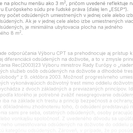
2
ie na plochu menšiu ako 3 m
, pričom uvedené reflektuje n
ru Európskeho súdu pre ľudské práva (ďalej len „ESĽP“).
ny počet odsúdených umiestnených v jednej cele alebo izb
súdených. Ak je v jednej cele alebo izbe umiestnených via
súdených, je minimálna ubytovacia plocha na jedného
2
ného 8 m
.
ade odporúčania Výboru CPT sa prehodnocuje aj prístup k
j diferenciácii odsúdených na doživotie, a to v zmysle prin
ania Rec(2003)23 Výboru ministrov Rady Európy o „riaden
ých služieb osôb odsúdených na doživotie a dlhodobé tres
 slobody“ z 9. októbra 2003. Možnosť progresívneho umies
ých vykonávajúcich doživotný trest mimo oddielu doživot
 vychádza z dvoch základných a previazaných princípov. I
, podľa ktorého je potrebné zvážiť nesegregovanie odsúde
e iba na základe ich trestu a princíp bezpečnosti a ochrany
k dôkladnému zhodnoteniu toho, či odsúdení predstavujú ri
nia sami pre seba, ostatných odsúdených, osoby pracujúc
alebo vonkajšiu spoločnosť. Z uvedeného dôvodu sa upúšť
órneho umiestňovania odsúdených na doživotie do oddielu p
ckú kategóriu odsúdených. Zároveň, v prípade, že po posúd