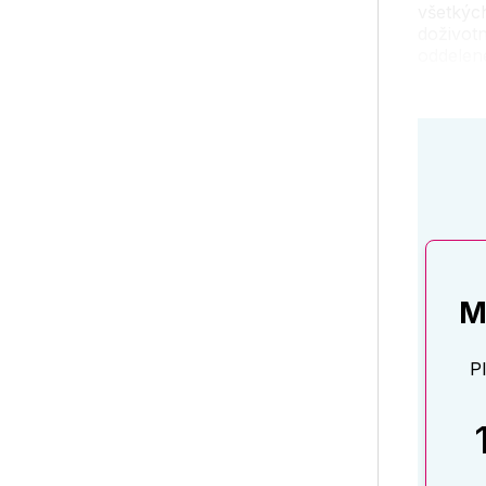
všetkých
doživotn
oddelen
M
P