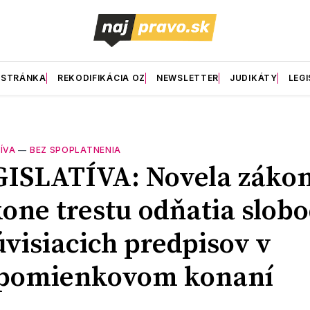
 STRÁNKA
REKODIFIKÁCIA OZ
NEWSLETTER
JUDIKÁTY
LEGI
ÍVA
—
BEZ SPOPLATNENIA
ISLATÍVA: Novela zákon
one trestu odňatia slob
úvisiacich predpisov v
ipomienkovom konaní