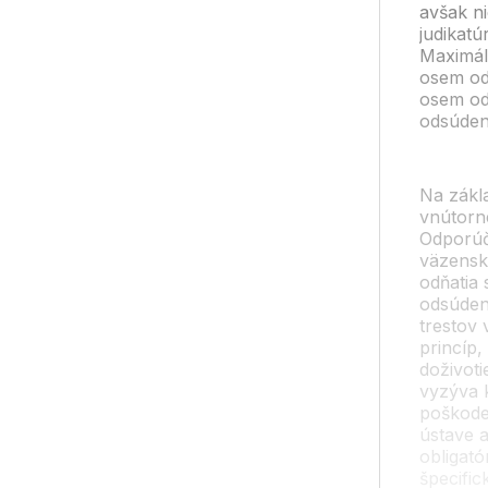
avšak n
judikatú
Maximál
osem od
osem od
odsúde
Na zákl
vnútorne
Odporúč
väzensk
odňatia
odsúden
trestov
princíp
doživoti
vyzýva 
poškode
ústave 
obligat
špecifi