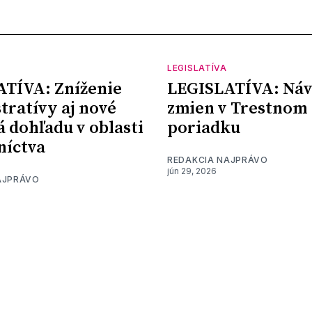
LEGISLATÍVA
TÍVA: Zníženie
LEGISLATÍVA: Ná
tratívy aj nové
zmien v Trestnom
á dohľadu v oblasti
poriadku
níctva
REDAKCIA NAJPRÁVO
jún 29, 2026
AJPRÁVO