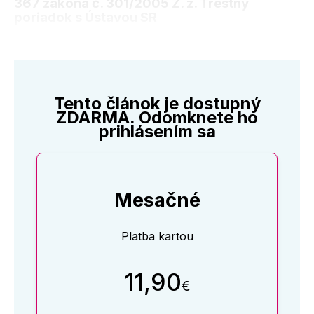
367 zákona č. 301/2005 Z. z. Trestný
poriadok s Ústavou SR
Tento článok je dostupný
ZDARMA. Odomknete ho
prihlásením sa
Mesačné
Platba kartou
11,90
€