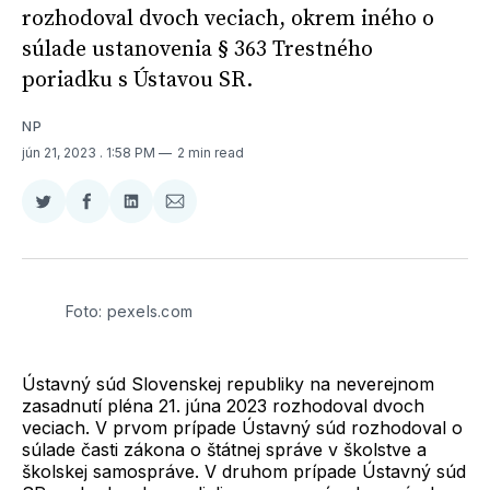
rozhodoval dvoch veciach, okrem iného o
súlade ustanovenia § 363 Trestného
poriadku s Ústavou SR.
NP
jún 21, 2023
. 1:58 PM
2 min read
Zdieľať
Zdieľať
Zdieľať
Zdieľať
na
na
na
cez
Twitter
Facebooku
LinkedIne
E-
Mail
Foto: pexels.com
Ústavný súd Slovenskej republiky na neverejnom
zasadnutí pléna 21. júna 2023 rozhodoval dvoch
veciach. V prvom prípade Ústavný súd rozhodoval o
súlade časti zákona o štátnej správe v školstve a
školskej samospráve. V druhom prípade Ústavný súd