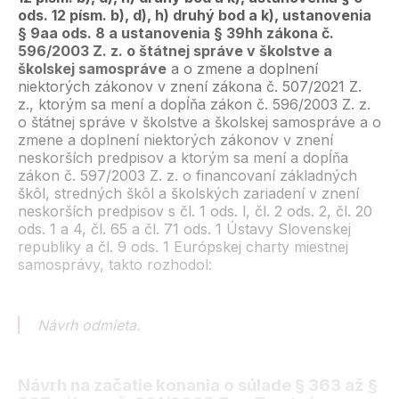
ods. 12 písm. b), d), h) druhý bod a k), ustanovenia
§ 9aa ods. 8 a ustanovenia § 39hh zákona č.
596/2003 Z. z. o štátnej správe v školstve a
školskej samospráve
a o zmene a doplnení
niektorých zákonov v znení zákona č. 507/2021 Z.
z., ktorým sa mení a dopĺňa zákon č. 596/2003 Z. z.
o štátnej správe v školstve a školskej samospráve a o
zmene a doplnení niektorých zákonov v znení
neskorších predpisov a ktorým sa mení a dopĺňa
zákon č. 597/2003 Z. z. o financovaní základných
škôl, stredných škôl a školských zariadení v znení
neskorších predpisov s čl. 1 ods. l, čl. 2 ods. 2, čl. 20
ods. 1 a 4, čl. 65 a čl. 71 ods. 1 Ústavy Slovenskej
republiky a čl. 9 ods. 1 Európskej charty miestnej
samosprávy, takto rozhodol:
Návrh odmieta.
Návrh na začatie konania o súlade § 363 až §