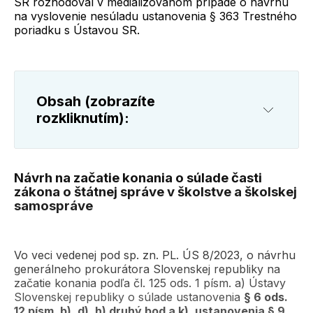
SR rozhodoval v medializovanom prípade o návrhu
na vyslovenie nesúladu ustanovenia § 363 Trestného
poriadku s Ústavou SR.
Obsah (zobrazíte
rozkliknutím):
Návrh na začatie konania o súlade časti
zákona o štátnej správe v školstve a školskej
samospráve
Vo veci vedenej pod sp. zn. PL. ÚS 8/2023, o návrhu
generálneho prokurátora Slovenskej republiky na
začatie konania podľa čl. 125 ods. 1 písm. a) Ústavy
Slovenskej republiky o súlade ustanovenia
§ 6 ods.
12 písm. b), d), h) druhý bod a k), ustanovenia § 9