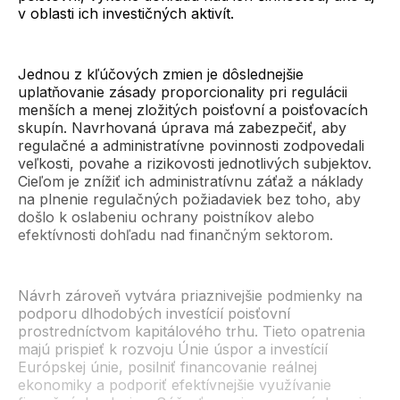
v oblasti ich investičných aktivít.
Jednou z kľúčových zmien je dôslednejšie
uplatňovanie zásady proporcionality pri regulácii
menších a menej zložitých poisťovní a poisťovacích
skupín. Navrhovaná úprava má zabezpečiť, aby
regulačné a administratívne povinnosti zodpovedali
veľkosti, povahe a rizikovosti jednotlivých subjektov.
Cieľom je znížiť ich administratívnu záťaž a náklady
na plnenie regulačných požiadaviek bez toho, aby
došlo k oslabeniu ochrany poistníkov alebo
efektívnosti dohľadu nad finančným sektorom.
Návrh zároveň vytvára priaznivejšie podmienky na
podporu dlhodobých investícií poisťovní
prostredníctvom kapitálového trhu. Tieto opatrenia
majú prispieť k rozvoju Únie úspor a investícií
Európskej únie, posilniť financovanie reálnej
ekonomiky a podporiť efektívnejšie využívanie