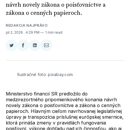
návrh novely zákona o poisťovníctve a
zákona o cenných papieroch.
REDAKCIA NAJPRÁVO
júl 2, 2026
. 4:29 PM
1 min read
Zdieľať
Zdieľať
Zdieľať
Zdieľať
na
na
na
cez
Twitter
Facebooku
LinkedIne
E-
Mail
Ilustračné foto: pixabay.com
Ministerstvo financií SR predložilo do
medzirezortného pripomienkového konania návrh
novely zákona o poisťovníctve a zákona o cenných
papieroch. Hlavným cieľom navrhovanej legislatívnej
úpravy je transpozícia príslušnej európskej smernice,
ktorá prináša zmeny v pravidlách fungovania
poisťovní, výkone dohľadu nad ich činnosťou, ako aj