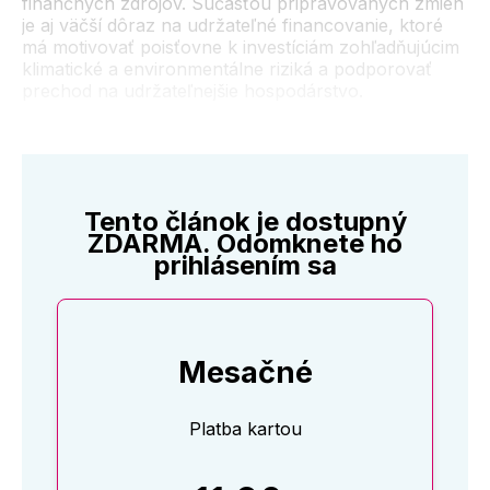
finančných zdrojov. Súčasťou pripravovaných zmien
je aj väčší dôraz na udržateľné financovanie, ktoré
má motivovať poisťovne k investíciám zohľadňujúcim
klimatické a environmentálne riziká a podporovať
prechod na udržateľnejšie hospodárstvo.
Tento článok je dostupný
ZDARMA. Odomknete ho
prihlásením sa
Mesačné
Platba kartou