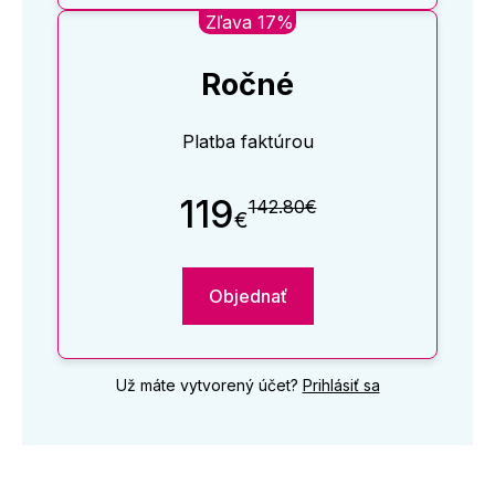
Zľava 17%
Ročné
Platba faktúrou
119
142.80€
€
Objednať
Už máte vytvorený účet?
Prihlásiť sa