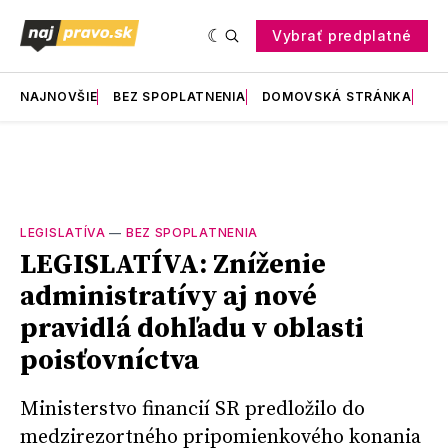
Vybrať predplatné
NAJNOVŠIE
BEZ SPOPLATNENIA
DOMOVSKÁ STRÁNKA
RE
LEGISLATÍVA
—
BEZ SPOPLATNENIA
LEGISLATÍVA: Zníženie
administratívy aj nové
pravidlá dohľadu v oblasti
poisťovníctva
Ministerstvo financií SR predložilo do
medzirezortného pripomienkového konania