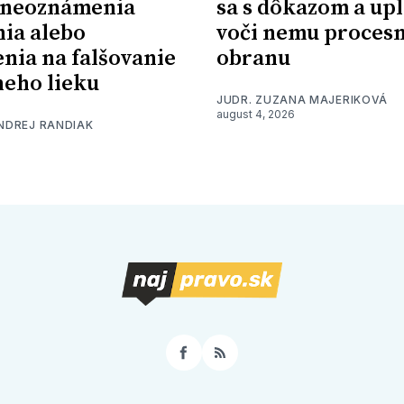
 neoznámenia
sa s dôkazom a upl
nia alebo
voči nemu proces
nia na falšovanie
obranu
eho lieku
JUDR. ZUZANA MAJERIKOVÁ
august 4, 2026
ONDREJ RANDIAK
Facebook
RSS