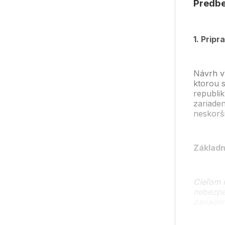
Predbe
1. Prip
Návrh vy
ktorou s
republik
zariaden
neskorš
Základn
Cieľom n
nebezpe
zariaden