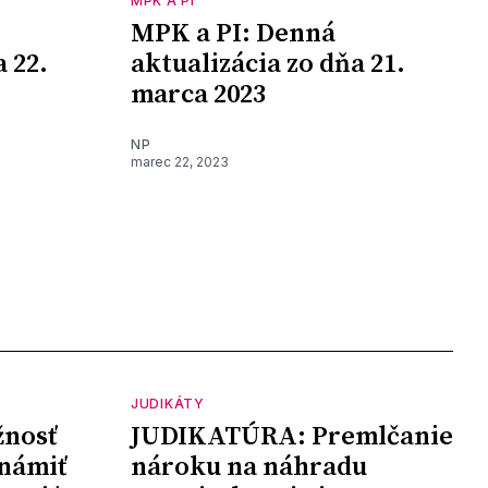
MPK A PI
MPK a PI: Denná
a 22.
aktualizácia zo dňa 21.
marca 2023
NP
marec 22, 2023
JUDIKÁTY
nosť
JUDIKATÚRA: Premlčanie
námiť
nároku na náhradu