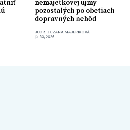
atniť
nemajetkovej ujmy
nú
pozostalých po obetiach
dopravných nehôd
JUDR. ZUZANA MAJERIKOVÁ
júl 30, 2026