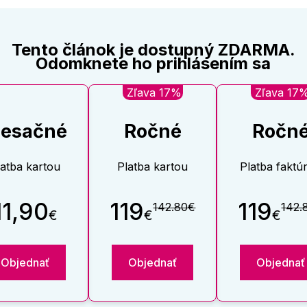
Tento článok je dostupný ZDARMA.
Odomknete ho prihlásením sa
Zľava 17%
Zľava 17
esačné
Ročné
Ročn
latba kartou
Platba kartou
Platba faktú
11,90
119
119
142.80€
142.
€
€
€
Objednať
Objednať
Objednať