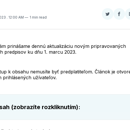
Zdieľať
Zdieľ
2023
. 12:00 AM
1 min read
na
na
Twitter
Face
Vám prinášame dennú aktualizáciu novým pripravovaných
h predpisov ku dňu 1. marcu 2023.
tup k obsahu nemusíte byť predplatiteľom. Článok je otvor
 prihlásených užívateľov.
ah (zobrazíte rozkliknutím):