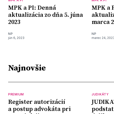
MPK A PI
MPK A PI
MPK a PI: Denná
MPK a P
aktualizácia zo dňa 5. júna
aktualiz
2023
marca 2
NP
NP
jún 6, 2023
marec 24, 202
Najnovšie
PREMIUM
JUDIKÁTY
Register autorizácií
JUDIKA
a postup advokáta pri
podstat