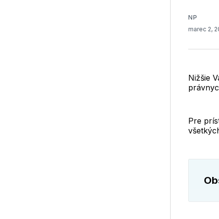
NP
marec 2, 
Nižšie 
právnyc
Pre prís
všetkých
Obs