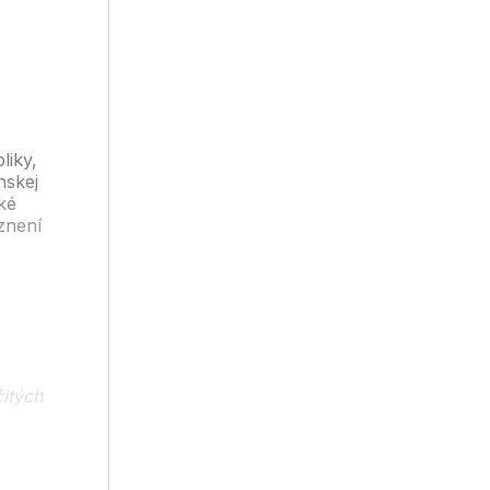
liky,
nskej
ké
 znení
čitých