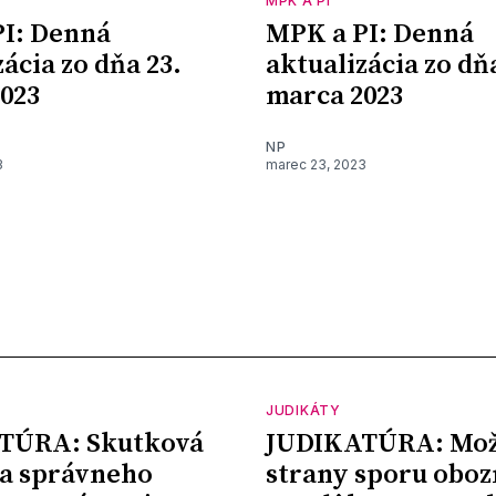
MPK A PI
I: Denná
MPK a PI: Denná
ácia zo dňa 23.
aktualizácia zo dň
023
marca 2023
NP
3
marec 23, 2023
JUDIKÁTY
TÚRA: Skutková
JUDIKATÚRA: Mož
a správneho
strany sporu oboz