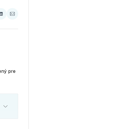
ať
Zdieľať
Zdieľať
na
cez
booku
LinkedIne
E-
Mail
ený pre