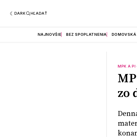
DARK
HĽADAŤ
NAJNOVŠIE
BEZ SPOPLATNENIA
DOMOVSKÁ
MPK A PI
MPK
zo 
Denná
mater
konan