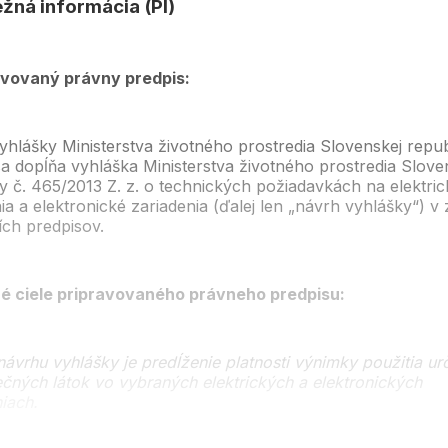
žná informácia (PI)
ravovaný právny predpis:
hlášky Ministerstva životného prostredia Slovenskej repub
a dopĺňa vyhláška Ministerstva životného prostredia Slove
y č. 465/2013 Z. z. o technických požiadavkách na elektric
ia a elektronické zariadenia (ďalej len „návrh vyhlášky“) v
ích predpisov.
é ciele pripravovaného právneho predpisu:
ávrhu vyhlášky je predĺženie platnosti výnimky použitia ur
čných látok vo vybraných elektrických a elektronických
iach.