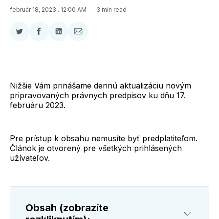
február 18, 2023
. 12:00 AM
3 min read
Zdieľať
Zdieľať
Zdieľať
Zdieľať
na
na
na
cez
Twitter
Facebooku
LinkedIne
E-
Mail
Nižšie Vám prinášame dennú aktualizáciu novým
pripravovaných právnych predpisov ku dňu 17.
februáru 2023.
Pre prístup k obsahu nemusíte byť predplatiteľom.
Článok je otvorený pre všetkých prihlásených
užívateľov.
Obsah (zobrazíte