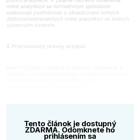
pozícií analytikov. V záujme riadneho obsadenia
miest analytikov sa normatívnym spôsobom
ustanovujú podrobnosti o obsadzovaní voľných
štátnozamestnaneckých miest analytikov na súdoch
výberovým konaním.
4. Pripravovaný právny predpis:
Návrh vyhlášky Úradu pre územné plánovanie a
výstavbu Slovenskej republiky o obsahu a rozsahu
územnoplánovacej dokumentácie a o
územnoplánovacích podkladoch.
Tento článok je dostupný
ZDARMA. Odomknete ho
prihlásením sa