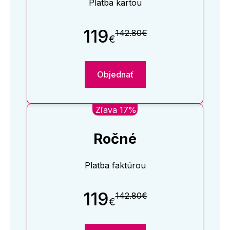
Platba kartou
119
142.80€
€
Objednať
Zľava 17%
Ročné
Platba faktúrou
119
142.80€
€