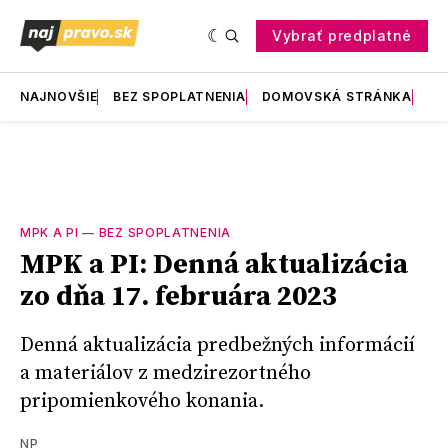
Vybrať predplatné
NAJNOVŠIE
BEZ SPOPLATNENIA
DOMOVSKÁ STRÁNKA
RE
MPK A PI
—
BEZ SPOPLATNENIA
MPK a PI: Denná aktualizácia
zo dňa 17. februára 2023
Denná aktualizácia predbežných informácií
a materiálov z medzirezortného
pripomienkového konania.
NP