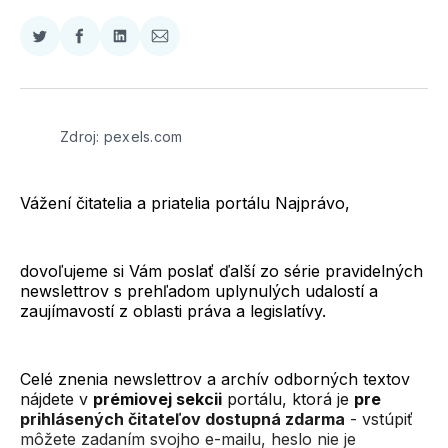
Zdieľať
Zdieľať
Zdieľať
Zdieľať
na
na
na
cez
Twitter
Facebooku
LinkedIne
E-
Mail
Zdroj: pexels.com
Vážení čitatelia a priatelia portálu Najprávo,
dovoľujeme si Vám poslať ďalší zo série pravidelných
newslettrov s prehľadom uplynulých udalostí a
zaujímavostí z oblasti práva a legislatívy.
Celé znenia newslettrov a archív odborných textov
nájdete v
prémiovej sekcii
portálu, ktorá je
pre
prihlásených čitateľov dostupná zdarma
- vstúpiť
môžete zadaním svojho e-mailu, heslo nie je