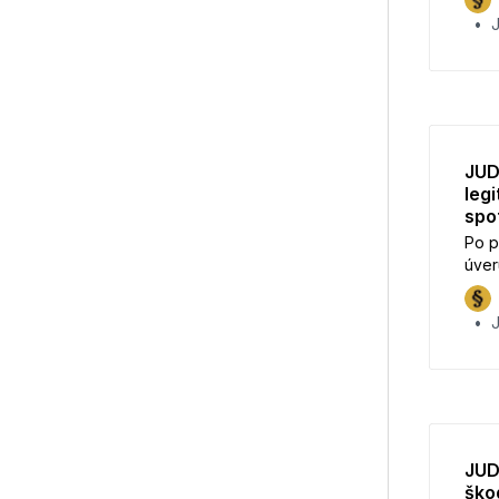
ulož
J
JUD
leg
spo
Po p
úver
nepl
podm
voči
JUD
ško