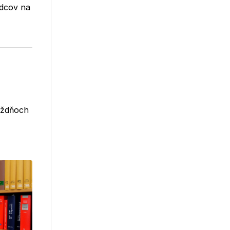
udcov na
ýždňoch