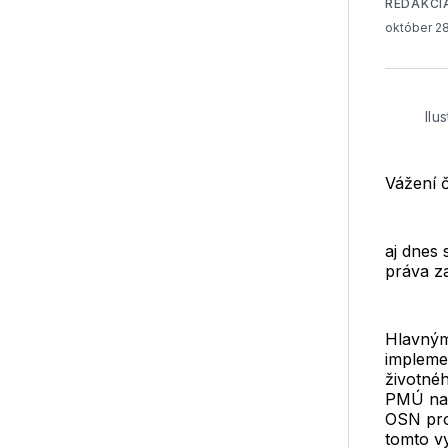
REDAKCI
október 2
Ilu
Vážení č
aj dnes 
práva z
Hlavným
impleme
životné
PMÚ na 
OSN prot
tomto v