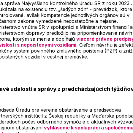
la správa Najvyššieho kontrolného úradu SR z roku 2023 .
ukázala na existenciu tzv. „šedých zón“ - prevádzok, ktoré
ntrolované, avšak kompetencie jednotlivých orgánov sú v
časnom zákone vymedzené nedostatočne a nejasne.
isterstvo vnútra SR v spolupráci s Ministerstvom financií a
nisterstvom dopravy predložilo na pripomienkovanie návrh
kona, ktorým sa menia a dopĺňajú
viaceré právne predpis
vislosti s nepoistenými vozidlami.
Cieľom návrhu je zefekt
nkčný systém povinného zmluvného poistenia (PZP) a zníži
poistených vozidiel v cestnej premávke.
avé udalosti a správy z predchádzajúcich týždňo
edseda Úradu pre verejné obstarávanie a predsedovia
tnerských inštitúcií z Českej republiky a Maďarska podpísa
deradoch počas odborného sympózia o aktuálnych výzva
rejnom obstarávaní
vyhlásenie k spolupráci a spoločném