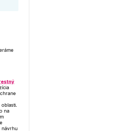
yberáme
restný
ícia
ochrane
oblasti.
lo na
om
e
e návrhu