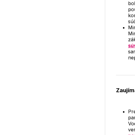
bo
po
ko
sú
Min
Mi
zá
sú
sa
ne
Zaujím
Pr
par
Vo
ve