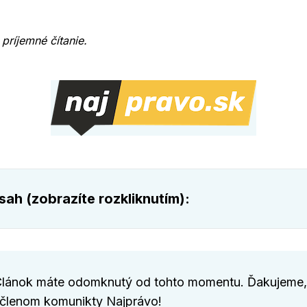
príjemné čítanie.
ah (zobrazíte rozkliknutím):
inky v legislatíve
jímavé udalosti a správy z predchádzajúcich týždňov
udikatúry vyberáme
Článok máte odomknutý od tohto momentu. Ďakujeme,
 členom komunikty Najprávo!
jímavé štatistiky