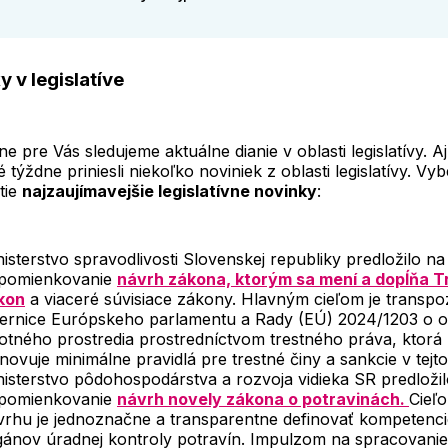
 v legislatíve
ne pre Vás sledujeme aktuálne dianie v oblasti legislatívy. Aj
 týždne priniesli niekoľko noviniek z oblasti legislatívy. V
tie
najzaujímavejšie legislatívne novinky
:
isterstvo spravodlivosti Slovenskej republiky predložilo na
ipomienkovanie
návrh zákona, ktorým sa mení a dopĺňa T
kon
a viaceré súvisiace zákony. Hlavným cieľom je transpoz
ernice Európskeho parlamentu a Rady (EÚ) 2024/1203 o 
votného prostredia prostredníctvom trestného práva, ktorá
novuje minimálne pravidlá pre trestné činy a sankcie v tejto 
nisterstvo pôdohospodárstva a rozvoja vidieka SR predloži
ipomienkovanie
návrh novely zákona o potravinách.
Cieľ
vrhu je jednoznačne a transparentne definovať kompetenci
gánov úradnej kontroly potravín. Impulzom na spracovani