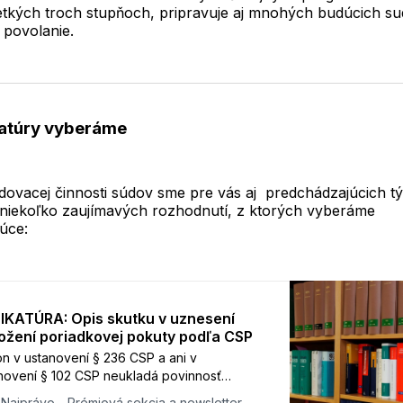
etkých troch stupňoch, pripravuje aj mnohých budúcich s
 povolanie.
katúry vyberáme
dovacej činnosti súdov sme pre vás aj predchádzajúcich t
i niekoľko zaujímavých rozhodnutí, z ktorých vyberáme
úce:
IKATÚRA: Opis skutku v uznesení
ložení poriadkovej pokuty podľa CSP
n v ustanovení § 236 CSP a ani v
novení § 102 CSP neukladá povinnosť
ok definovať priamo vo výroku uznesenia o
Najprávo - Prémiová sekcia a newsletter