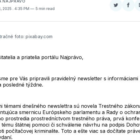
A NAJPRÁVO
Zdieľať
Zdieľ
8, 2025
. 4:35 PM
5 min read
na
na
Twitter
Face
stračné foto: pixabay.com
itatelia a priatelia portálu Najprávo,
sme pre Vás pripravili pravidelný newsletter s informáciami 
a posledné týždne.
i témami dnešného newslettra sú novela Trestného zákon
ntujúca smernicu Európskeho parlamentu a Rady o ochra
ho prostredia prostredníctvom trestného práva, prvá konfe
tému štátnej pomoci či schválenie návrhu na podpis Doh
i počítačovej kriminalite. Toto a ešte viac sa dočítate práv
ydaní.