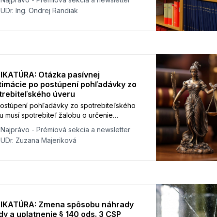
ení poriadkovej pokuty.
UDr. Ing. Ondrej Randiak
IKATÚRA: Otázka pasívnej
itimácie po postúpení pohľadávky zo
trebiteľského úveru
ostúpení pohľadávky zo spotrebiteľského
u musí spotrebiteľ žalobu o určenie
atnosti neprijateľných zmluvných
Najprávo - Prémiová sekcia a newsletter
ienok smerovať voči postupníkovi, a nie
JUDr. Zuzana Majeriková
 postupcovi.
IKATÚRA: Zmena spôsobu náhrady
dy a uplatnenie § 140 ods. 3 CSP