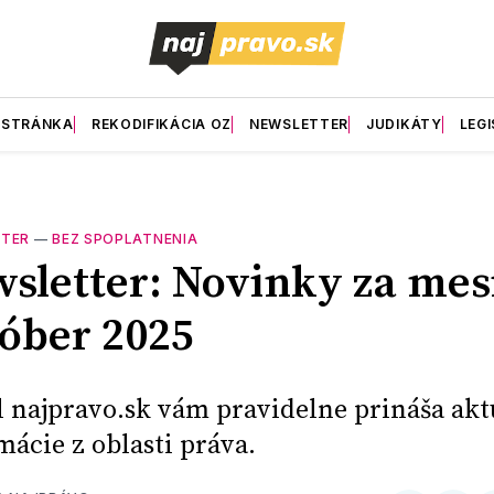
 STRÁNKA
REKODIFIKÁCIA OZ
NEWSLETTER
JUDIKÁTY
LEGI
TER
—
BEZ SPOPLATNENIA
sletter: Novinky za mes
óber 2025
l najpravo.sk vám pravidelne prináša ak
mácie z oblasti práva.