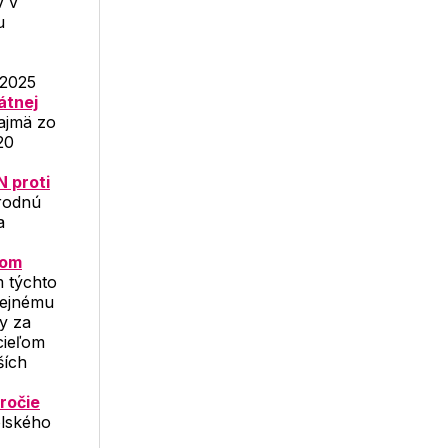
v v
u
 2025
átnej
najmä zo
20
 proti
árodnú
a
nom
 týchto
rejnému
y za
cieľom
ších
ročie
lského