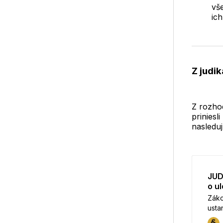
vš
ich
Z judi
Z rozho
priniesl
nasleduj
JUD
o u
Záko
usta
skut