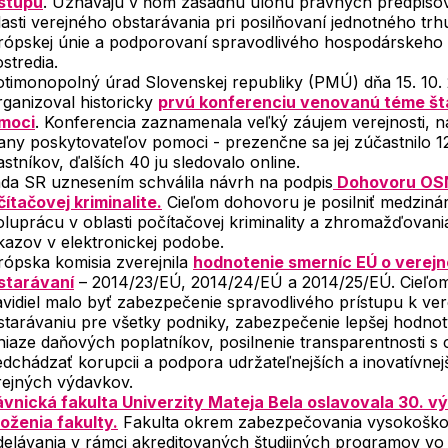
stupu
. Uznávajú v ňom zásadnú úlohu právnych predpiso
lasti verejného obstarávania pri posilňovaní jednotného trh
rópskej únie a podporovaní spravodlivého hospodárskeho
stredia.
otimonopolný úrad Slovenskej republiky (PMÚ) dňa 15. 10.
rganizoval historicky
prvú konferenciu venovanú téme št
moci
. Konferencia zaznamenala veľký záujem verejnosti, 
rany poskytovateľov pomoci - prezenčne sa jej zúčastnilo 1
stníkov, ďalších 40 ju sledovalo online.
áda SR uznesením schválila návrh na podpis
Dohovoru OSN
čítačovej kriminalite.
Cieľom dohovoru je posilniť medzin
oluprácu v oblasti počítačovej kriminality a zhromažďovani
kazov v elektronickej podobe.
rópska komisia zverejnila
hodnotenie smerníc EÚ o verej
starávaní
– 2014/23/EÚ, 2014/24/EÚ a 2014/25/EÚ. Cieľom
avidiel malo byť zabezpečenie spravodlivého prístupu k ve
starávaniu pre všetky podniky, zabezpečenie lepšej hodnot
niaze daňových poplatníkov, posilnenie transparentnosti s 
edchádzať korupcii a podpora udržateľnejších a inovatívnej
rejných výdavkov.
ávnická fakulta Univerzity Mateja Bela oslavovala 30. vý
loženia fakulty.
Fakulta okrem zabezpečovania vysokoško
delávania v rámci akreditovaných študijných programov vo