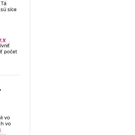
 Tá
 sú síce
y v
ívniť
ť počet
v
li vo
ch vo
u