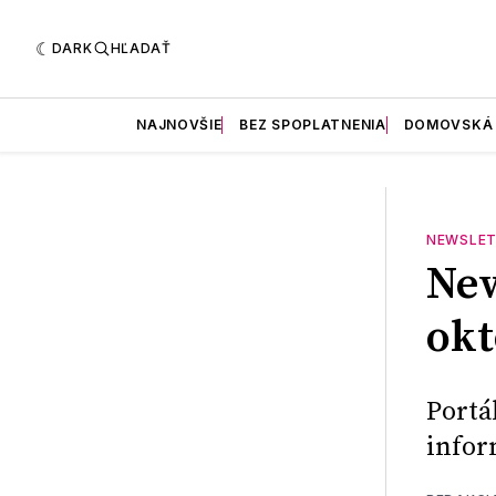
DARK
HĽADAŤ
NAJNOVŠIE
BEZ SPOPLATNENIA
DOMOVSKÁ
NEWSLET
New
okt
Portá
infor