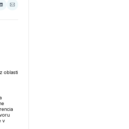
ať
Zdieľať
Zdieľať
na
cez
booku
LinkedIne
E-
Mail
z oblasti
a
ne
rencia
ovoru
e v