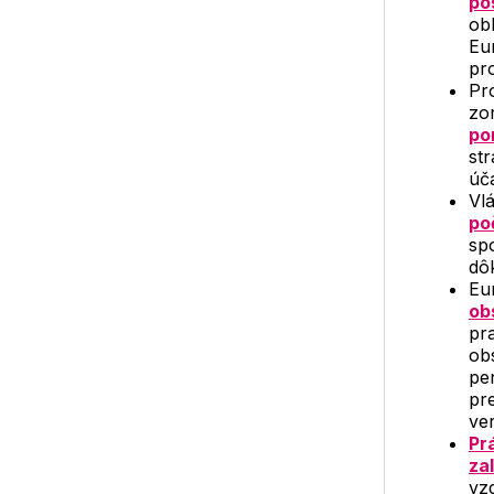
po
ob
Eu
pro
Pr
zo
po
st
úča
Vl
po
sp
dô
Eu
ob
pr
ob
pe
pr
ve
Pr
za
vz