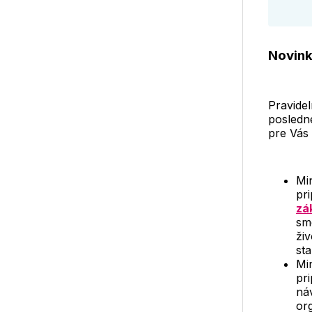
Novinky
Pravidel
posledné
pre Vás 
Min
pr
zá
sm
ži
sta
Mi
pr
ná
or