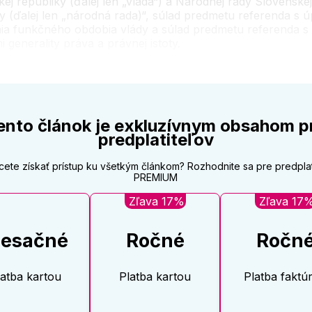
ej republiky (ďalej len „vláda“) a Národnej rady Slovenskej
y (ďalej len „národná rada)“, súlad predmetu referenda s 
ia funkčného obdobia vlády a súlad predmetu referenda s
i generality práva a právnej istoty.
ento článok je exkluzívnym obsahom p
predplatiteľov
cete získať prístup ku všetkým článkom? Rozhodnite sa pre predpla
PREMIUM
Zľava 17%
Zľava 17
esačné
Ročné
Ročn
latba kartou
Platba kartou
Platba faktú