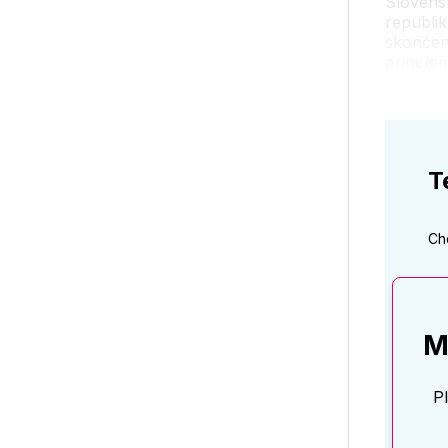
Slovensk
republik
skončen
princípm
T
Ch
M
P