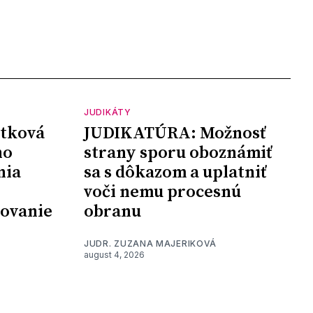
JUDIKÁTY
tková
JUDIKATÚRA: Možnosť
ho
strany sporu oboznámiť
nia
sa s dôkazom a uplatniť
voči nemu procesnú
šovanie
obranu
JUDR. ZUZANA MAJERIKOVÁ
august 4, 2026