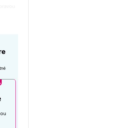
úpravou
re
tné
%
é
rou