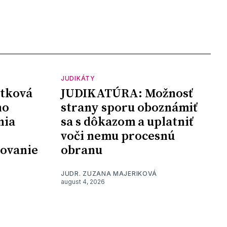
JUDIKÁTY
tková
JUDIKATÚRA: Možnosť
ho
strany sporu oboznámiť
nia
sa s dôkazom a uplatniť
voči nemu procesnú
šovanie
obranu
JUDR. ZUZANA MAJERIKOVÁ
august 4, 2026