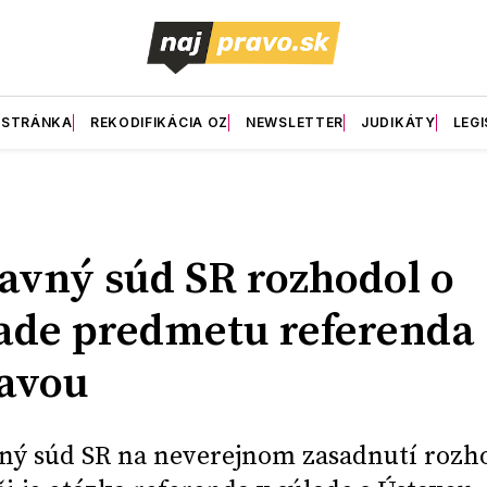
 STRÁNKA
REKODIFIKÁCIA OZ
NEWSLETTER
JUDIKÁTY
LEGI
avný súd SR rozhodol o
ade predmetu referenda 
avou
ný súd SR na neverejnom zasadnutí rozh