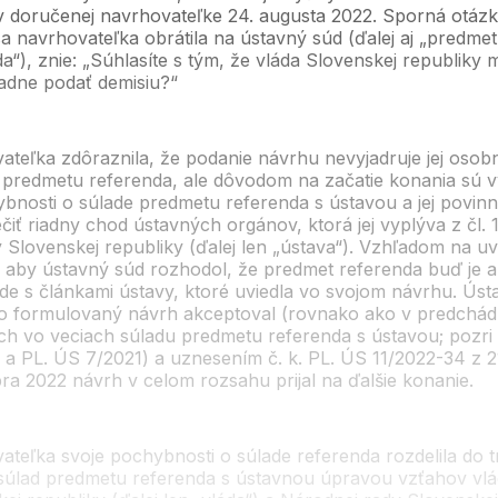
 doručenej navrhovateľke 24. augusta 2022. Sporná otázk
a navrhovateľka obrátila na ústavný súd (ďalej aj „predmet
a“), znie: „Súhlasíte s tým, že vláda Slovenskej republiky 
adne podať demisiu?“
ateľka zdôraznila, že podanie návrhu nevyjadruje jej osob
k predmetu referenda, ale dôvodom na začatie konania sú 
ybnosti o súlade predmetu referenda s ústavou a jej povin
iť riadny chod ústavných orgánov, ktorá jej vyplýva z čl. 
 Slovenskej republiky (ďalej len „ústava“). Vzhľadom na u
, aby ústavný súd rozhodol, že predmet referenda buď je a
ade s článkami ústavy, ktoré uviedla vo svojom návrhu. Ús
to formulovaný návrh akceptoval (rovnako ako v predchád
ch vo veciach súladu predmetu referenda s ústavou; pozri
 a PL. ÚS 7/2021) a uznesením č. k. PL. ÚS 11/2022-34 z 2
ra 2022 návrh v celom rozsahu prijal na ďalšie konanie.
ateľka svoje pochybnosti o súlade referenda rozdelila do 
: súlad predmetu referenda s ústavnou úpravou vzťahov vl