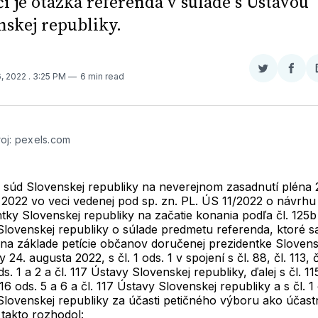
či je otázka referenda v súlade s Ústavou
nskej republiky.
Zdieľať
Zdieľ
6, 2022
. 3:25 PM
6 min read
na
na
Twitter
Face
oj: pexels.com
 súd Slovenskej republiky na neverejnom zasadnutí pléna 
 2022 vo veci vedenej pod sp. zn. PL. ÚS 11/2022 o návrhu
tky Slovenskej republiky na začatie konania podľa čl. 125b
Slovenskej republiky o súlade predmetu referenda, ktoré 
 na základe petície občanov doručenej prezidentke Slovens
 24. augusta 2022, s čl. 1 ods. 1 v spojení s čl. 88, čl. 113, č
ods. 1 a 2 a čl. 117 Ústavy Slovenskej republiky, ďalej s čl. 11
 116 ods. 5 a 6 a čl. 117 Ústavy Slovenskej republiky a s čl. 1 
Slovenskej republiky za účasti petičného výboru ako účast
takto rozhodol: