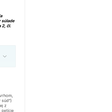
da
v súlade
 2, čl.
ávrhom,
 súd“)
ej z
petície