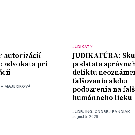
JUDIKÁTY
r autorizácií
JUDIKATÚRA: Sku
p advokáta pri
podstata správne
ácii
deliktu neoznáme
falšovania alebo
NA MAJERIKOVÁ
podozrenia na fal
humánneho lieku
JUDR. ING. ONDREJ RANDIAK
august 5, 2026