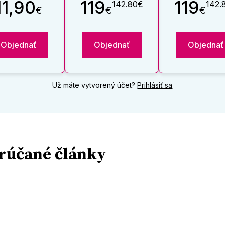
11,90
119
119
142.80€
142.
€
€
€
Objednať
Objednať
Objednať
Už máte vytvorený účet?
Prihlásiť sa
rúčané články