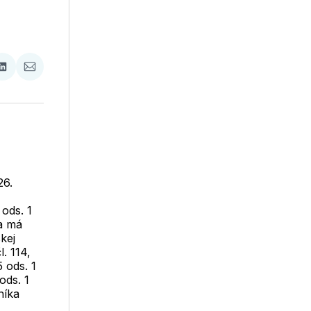
ať
Zdieľať
Zdieľať
na
cez
booku
LinkedIne
E-
Mail
26.
 ods. 1
sa má
kej
l. 114,
5 ods. 1
ods. 1
níka