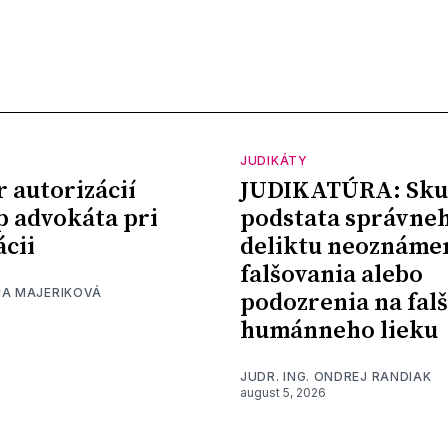
JUDIKÁTY
r autorizácií
JUDIKATÚRA: Sku
p advokáta pri
podstata správne
ácii
deliktu neoznáme
falšovania alebo
NA MAJERIKOVÁ
podozrenia na fal
humánneho lieku
JUDR. ING. ONDREJ RANDIAK
august 5, 2026