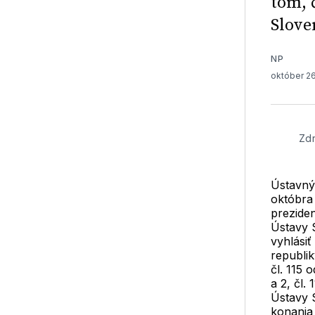
tom, 
Slove
NP
október 2
Zdr
Ústavný
októbra
preziden
Ústavy 
vyhlásiť
republiky
čl. 115 
a 2, čl.
Ústavy 
konania 