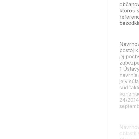
občanov
ktorou s
referend
bezodkl
Navrhov
postoj 
jej poch
zabezpeč
1 Ústavy
navrhla
je v súl
súd tak
konania
24/2014
septemb
Navrhov
oblastí