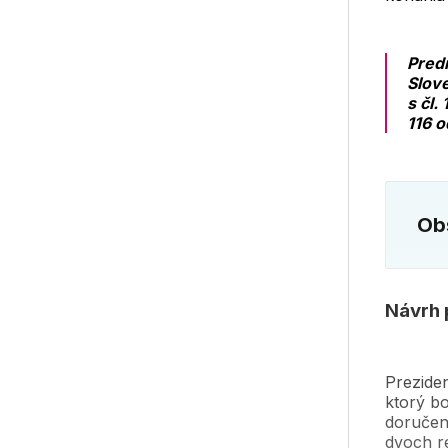
Predm
Slove
s čl. 
116 o
Obs
Návrh 
Preziden
ktorý bo
doručen
dvoch r