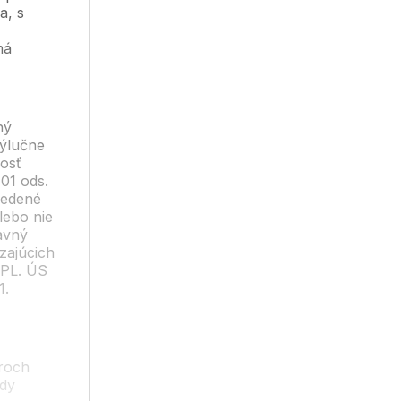
a, s
má
ný
výlučne
nosť
101 ods.
vedené
lebo nie
tavný
zajúcich
 PL. ÚS
1.
troch
ády