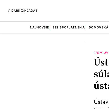
DARK
HĽADAŤ
NAJNOVŠIE
BEZ SPOPLATNENIA
DOMOVSKÁ
PREMIUM
Úst
súl
úst
Ústav