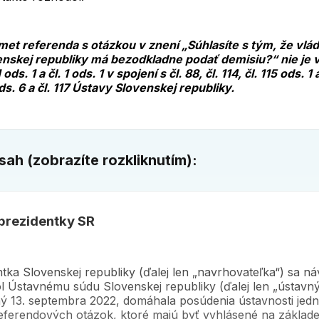
et referenda s otázkou v znení „Súhlasíte s tým, že vlá
nskej republiky má bezodkladne podať demisiu?“ nie je 
1 ods. 1 a čl. 1 ods. 1 v spojení s čl. 88, čl. 114, čl. 115 ods. 1 a
ds. 6 a čl. 117 Ústavy Slovenskej republiky.
ah (zobrazíte rozkliknutím):
prezidentky SR
tka Slovenskej republiky (ďalej len „navrhovateľka“) sa n
l Ústavnému súdu Slovenskej republiky (ďalej len „ústavný
ý 13. septembra 2022, domáhala posúdenia ústavnosti jedn
eferendových otázok, ktoré majú byť vyhlásené na základe 