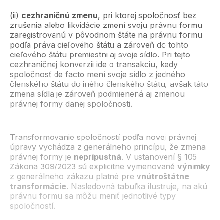
(ii)
cezhraničnú zmenu
, pri ktorej spoločnosť bez
zrušenia alebo likvidácie zmení svoju právnu formu
zaregistrovanú v pôvodnom štáte na právnu formu
podľa práva cieľového štátu a zároveň do tohto
cieľového štátu premiestni aj svoje sídlo. Pri tejto
cezhraničnej konverzii ide o transakciu, kedy
spoločnosť de facto mení svoje sídlo z jedného
členského štátu do iného členského štátu, avšak táto
zmena sídla je zároveň podmienená aj zmenou
právnej formy danej spoločnosti.
Transformovanie spoločností podľa novej právnej
úpravy vychádza z generálneho princípu, že zmena
právnej formy je
neprípustná
. V ustanovení § 105
Zákona 309/2023 sú explicitne vymenované
výnimky
z generálneho zákazu platné pre
vnútroštátne
transformácie
. Nasledovná tabuľka ilustruje, na akú
právnu formu sa môžu meniť jednotlivé typy
spoločností.