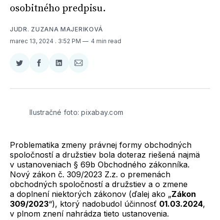
osobitného predpisu.
JUDR. ZUZANA MAJERIKOVÁ
marec 13, 2024
. 3:52 PM
4 min read
Zdieľať
Zdieľať
Zdieľať
Zdieľať
na
na
na
cez
Twitter
Facebooku
LinkedIne
E-
Mail
Ilustračné foto: pixabay.com
Problematika zmeny právnej formy obchodných
spoločností a družstiev bola doteraz riešená najmä
v ustanoveniach § 69b Obchodného zákonníka.
Nový zákon č. 309/2023 Z.z. o premenách
obchodných spoločností a družstiev a o zmene
a doplnení niektorých zákonov (ďalej ako „
Zákon
309/2023
“), ktorý nadobudol účinnosť
01.03.2024
,
v plnom znení nahrádza tieto ustanovenia.