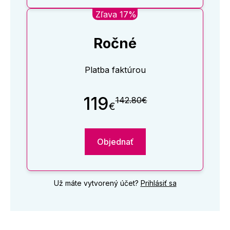
Zľava 17%
Ročné
Platba faktúrou
119
142.80€
€
Objednať
Už máte vytvorený účet?
Prihlásiť sa