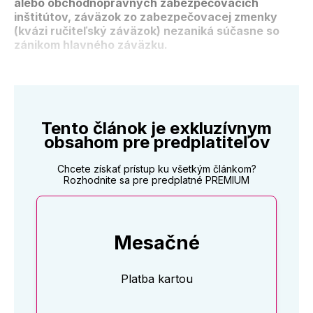
alebo obchodnoprávnych zabezpečovacích
inštitútov, záväzok zo zabezpečovacej zmenky
(kvázi ručiteľský záväzok) nezaniká súčasne so
zánikom hlavného záväzku.
Tento článok je exkluzívnym
obsahom pre predplatiteľov
Chcete získať prístup ku všetkým článkom?
Rozhodnite sa pre predplatné PREMIUM
Mesačné
Platba kartou