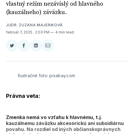
vlastný režim nezávislý od hlavného
(kauzálneho) záväzku.
JUDR. ZUZANA MAJERIKOVÁ
február 7, 2025
. 2:03 PM
4 min read
Zdieľať
Zdieľať
Zdieľať
Zdieľať
na
na
na
cez
Twitter
Facebooku
LinkedIne
E-
Mail
Ilustračné foto: pixabay.com
Právna veta:
Zmenka nemá vo vzťahu k hlavnému, t.j.
kauzálnemu záväzku akcesorickú ani subsidiárnu
povahu. Na rozdiel od iných občianskoprávnych