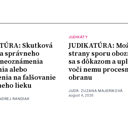
JUDIKÁTY
TÚRA: Skutková
JUDIKATÚRA: Mož
a správneho
strany sporu oboz
 neoznámenia
sa s dôkazom a upl
nia alebo
voči nemu proces
nia na falšovanie
obranu
eho lieku
JUDR. ZUZANA MAJERIKOVÁ
august 4, 2026
ONDREJ RANDIAK