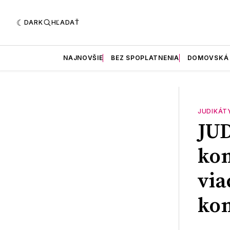
DARK
HĽADAŤ
NAJNOVŠIE
BEZ SPOPLATNENIA
DOMOVSKÁ
JUDIKÁT
JU
kon
via
ko