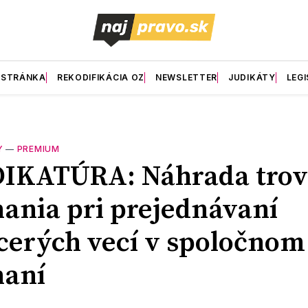
 STRÁNKA
REKODIFIKÁCIA OZ
NEWSLETTER
JUDIKÁTY
LEGI
Y
—
PREMIUM
DIKATÚRA: Náhrada trov
ania pri prejednávaní
cerých vecí v spoločnom
naní