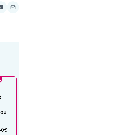
ať
Zdieľať
Zdieľať
na
cez
booku
LinkedIne
E-
Mail
%
é
rou
80€