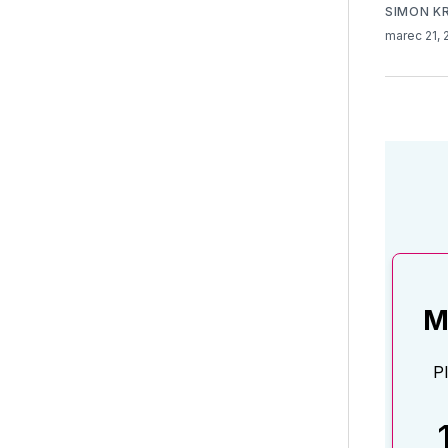
SIMON K
marec 21,
M
P