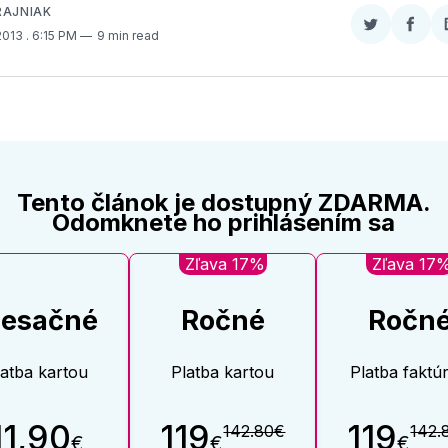
RAJNIAK
Zdieľať
Zdieľ
 2013
. 6:15 PM
9 min read
na
na
Twitter
Face
Tento článok je dostupný ZDARMA.
Odomknete ho prihlásením sa
Zľava 17%
Zľava 17
esačné
Ročné
Ročn
latba kartou
Platba kartou
Platba faktú
11,90
119
119
142.80€
142.
€
€
€