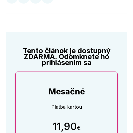
Zdieľať
Zdieľať
Zdieľať
Zdieľať
na
na
na
cez
Twitter
Facebooku
LinkedIne
E-
Mail
Tento článok je dostupný
ZDARMA. Odomknete ho
prihlásením sa
Mesačné
Platba kartou
11,90
€