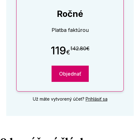
Ročné
Platba faktúrou
119
142.80€
€
Objednať
Už máte vytvorený účet?
Prihlásiť sa