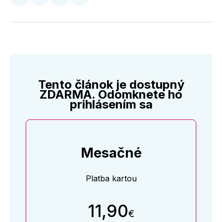
Zdieľať
Zdieľať
Zdieľať
Zdieľať
na
na
na
cez
Twitter
Facebooku
LinkedIne
E-
Mail
Tento článok je dostupný
ZDARMA. Odomknete ho
prihlásením sa
Mesačné
Platba kartou
11,90
€