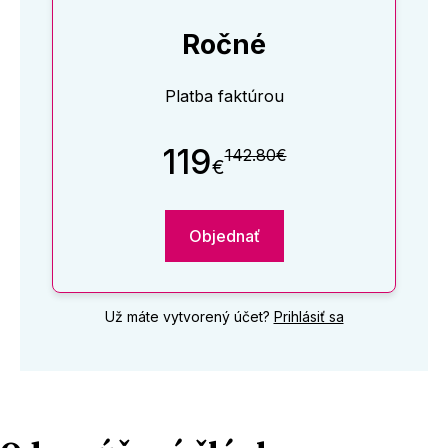
Ročné
Platba faktúrou
119
142.80€
€
Objednať
Už máte vytvorený účet?
Prihlásiť sa