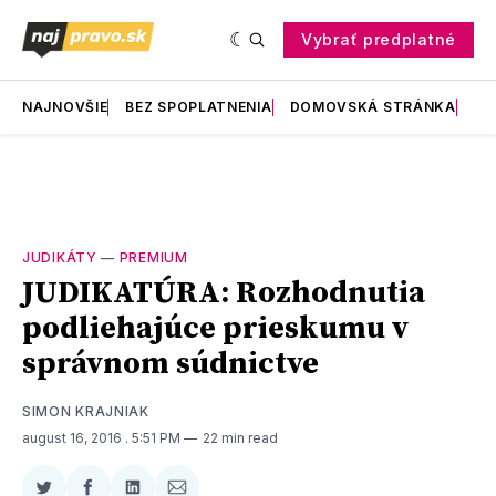
Vybrať predplatné
NAJNOVŠIE
BEZ SPOPLATNENIA
DOMOVSKÁ STRÁNKA
RE
JUDIKÁTY
—
PREMIUM
JUDIKATÚRA: Rozhodnutia
podliehajúce prieskumu v
správnom súdnictve
SIMON KRAJNIAK
august 16, 2016
. 5:51 PM
22 min read