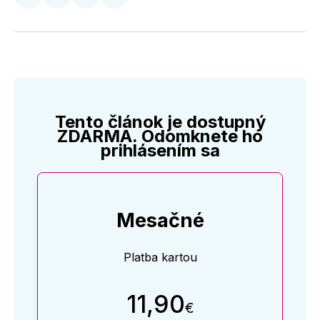
Zdieľať
Zdieľať
Zdieľať
Zdieľať
na
na
na
cez
Twitter
Facebooku
LinkedIne
E-
Mail
Tento článok je dostupný
ZDARMA. Odomknete ho
prihlásením sa
Mesačné
Platba kartou
11,90
€