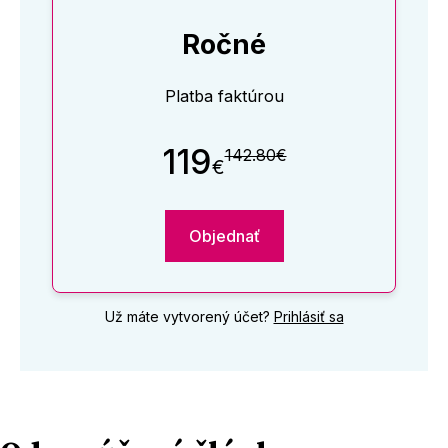
Ročné
Platba faktúrou
119
142.80€
€
Objednať
Už máte vytvorený účet?
Prihlásiť sa