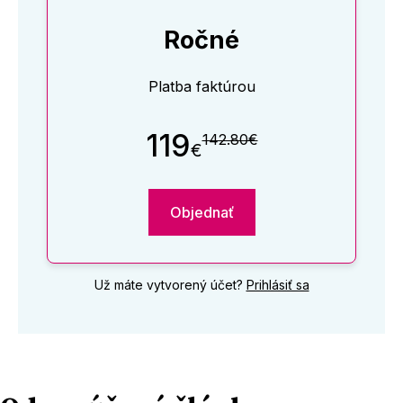
Ročné
Platba faktúrou
119
142.80€
€
Objednať
Už máte vytvorený účet?
Prihlásiť sa