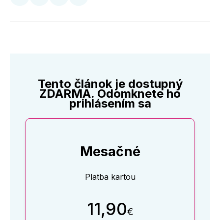
Zdieľať
Zdieľať
Zdieľať
Zdieľať
na
na
na
cez
Twitter
Facebooku
LinkedIne
E-
Mail
Tento článok je dostupný
ZDARMA. Odomknete ho
prihlásením sa
Mesačné
Platba kartou
11,90
€