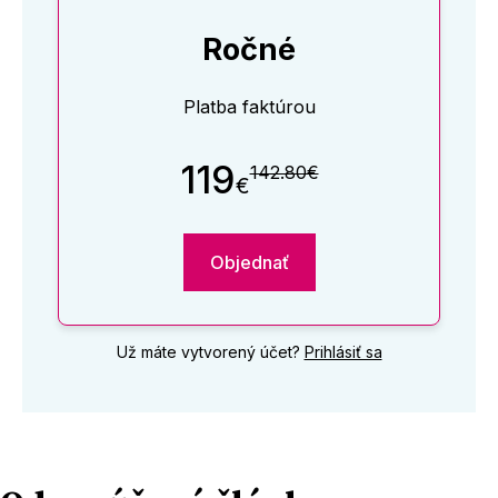
Ročné
Platba faktúrou
119
142.80€
€
Objednať
Už máte vytvorený účet?
Prihlásiť sa