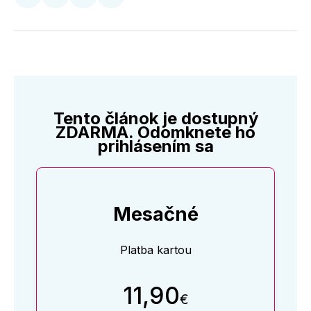
Zdieľať
Zdieľať
Zdieľať
Zdieľať
na
na
na
cez
Twitter
Facebooku
LinkedIne
E-
Mail
Tento článok je dostupný
ZDARMA. Odomknete ho
prihlásením sa
Mesačné
Platba kartou
11,90
€