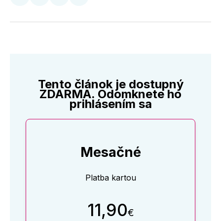
Zdieľať
Zdieľať
Zdieľať
Zdieľať
na
na
na
cez
Twitter
Facebooku
LinkedIne
E-
Mail
Tento článok je dostupný
ZDARMA. Odomknete ho
prihlásením sa
Mesačné
Platba kartou
11,90
€