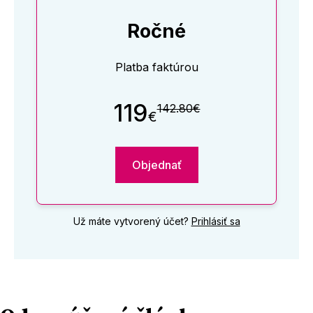
Ročné
Platba faktúrou
119
142.80€
€
Objednať
Už máte vytvorený účet?
Prihlásiť sa