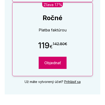
Zľava 17%
Ročné
Platba faktúrou
119
142.80€
€
Objednať
Už máte vytvorený účet?
Prihlásiť sa