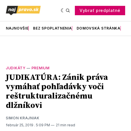
Vybrať predplatné
NAJNOVŠIE
BEZ SPOPLATNENIA
DOMOVSKÁ STRÁNKA
RE
JUDIKÁTY
—
PREMIUM
JUDIKATÚRA: Zánik práva
vymáhať pohľadávky voči
reštrukturalizačnému
dlžníkovi
SIMON KRAJNIAK
február 25, 2019
. 5:09 PM
21 min read