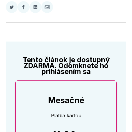
Zdieľať
Zdieľať
Zdieľať
Zdieľať
na
na
na
cez
Twitter
Facebooku
LinkedIne
E-
Mail
Tento článok je dostupný
ZDARMA. Odomknete ho
prihlásením sa
Mesačné
Platba kartou