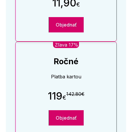
11,90
€
Objednať
Zľava 17%
Ročné
Platba kartou
119
142.80€
€
Objednať