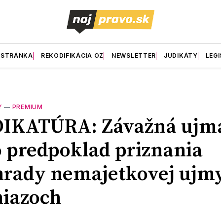
 STRÁNKA
REKODIFIKÁCIA OZ
NEWSLETTER
JUDIKÁTY
LEGI
Y
—
PREMIUM
DIKATÚRA: Závažná ujm
 predpoklad priznania
rady nemajetkovej ujm
iazoch