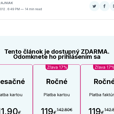
RAJNIAK
Zdieľať
Zdieľ
 2012
. 6:49 PM
14 min read
na
na
Twitter
Face
Tento článok je dostupný ZDARMA.
Odomknete ho prihlásením sa
Zľava 17%
Zľava 17
esačné
Ročné
Ročn
latba kartou
Platba kartou
Platba faktú
11,90
119
119
142.80€
142.
€
€
€