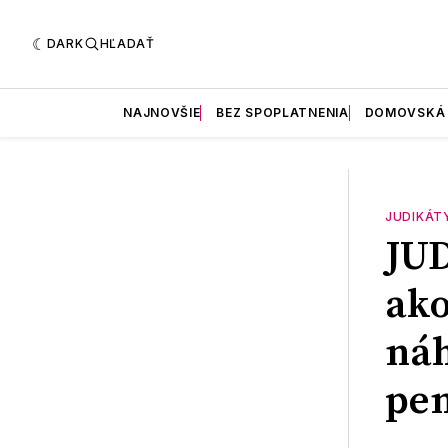
DARK
HĽADAŤ
NAJNOVŠIE
BEZ SPOPLATNENIA
DOMOVSKÁ
JUDIKÁT
JU
ako
náh
pen