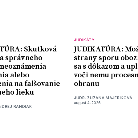
JUDIKÁTY
TÚRA: Skutková
JUDIKATÚRA: Mož
a správneho
strany sporu oboz
 neoznámenia
sa s dôkazom a upl
nia alebo
voči nemu proces
nia na falšovanie
obranu
eho lieku
JUDR. ZUZANA MAJERIKOVÁ
august 4, 2026
ONDREJ RANDIAK