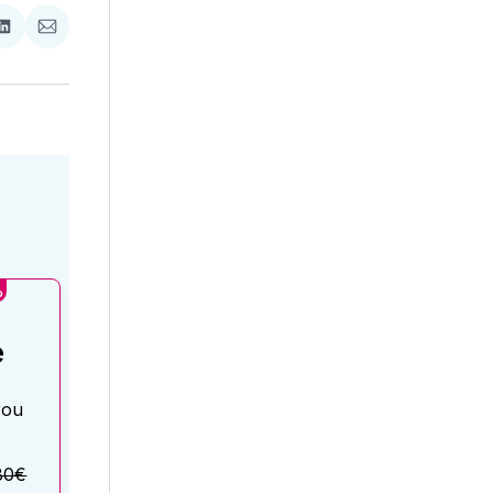
ať
Zdieľať
Zdieľať
na
cez
booku
LinkedIne
E-
Mail
%
é
rou
80€