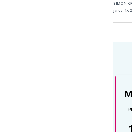
SIMON K
január 17,
M
P